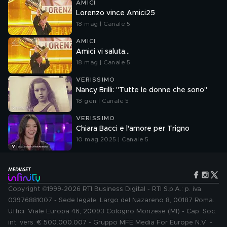
AMICI
Lorenzo vince Amici25
18 mag | Canale 5
AMICI
Amici vi saluta...
18 mag | Canale 5
VERISSIMO
Nancy Brilli: "Tutte le donne che sono"
18 gen | Canale 5
VERISSIMO
Chiara Bacci e l'amore per Trigno
10 mag 2025 | Canale 5
Copyright ©1999-2026 RTI Business Digital - RTI S.p.A.: p. iva
03976881007 - Sede legale: Largo del Nazareno 8, 00187 Roma.
Uffici: Viale Europa 46, 20093 Cologno Monzese (MI) - Cap. Soc.
int. vers. € 500.000.007 - Gruppo MFE Media For Europe N.V. -