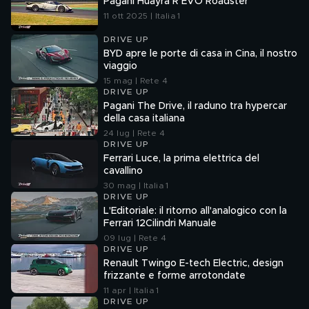
Pagani Huayra R EVO Roadster
11 ott 2025 | Italia 1
DRIVE UP
BYD apre le porte di casa in Cina, il nostro
viaggio
15 mag | Rete 4
DRIVE UP
Pagani The Drive, il raduno tra hypercar
della casa italiana
24 lug | Rete 4
DRIVE UP
Ferrari Luce, la prima elettrica del
cavallino
30 mag | Italia 1
DRIVE UP
L'Editoriale: il ritorno all'analogico con la
Ferrari 12Cilindri Manuale
09 lug | Rete 4
DRIVE UP
Renault Twingo E-tech Electric, design
frizzante e forme arrotondate
11 apr | Italia 1
DRIVE UP