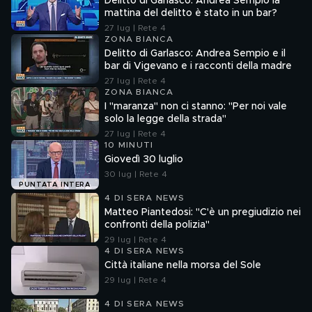
Delitto di Garlasco: Andrea Sempio la
mattina del delitto è stato in un bar?
27 lug | Rete 4
ZONA BIANCA
Delitto di Garlasco: Andrea Sempio e il
bar di Vigevano e i racconti della madre
27 lug | Rete 4
ZONA BIANCA
I "maranza" non ci stanno: "Per noi vale
solo la legge della strada"
27 lug | Rete 4
10 MINUTI
Giovedì 30 luglio
30 lug | Rete 4
PUNTATA INTERA
4 DI SERA NEWS
Matteo Piantedosi: "C'è un pregiudizio nei
confronti della polizia"
29 lug | Rete 4
4 DI SERA NEWS
Città italiane nella morsa del Sole
29 lug | Rete 4
4 DI SERA NEWS