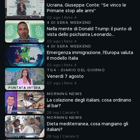
Ucraina, Giuseppe Conte: "Se vinco le
Primarie stop alle armi"
02 ago | Rete 4
4 DI SERA WEEKEND
Nella mente di Donald Trump: il punto di
vista dello psichiatra Leonardo
Mendolicchio
02 ago | Rete 4
4 DI SERA WEEKEND
Emergenza immigrazione, l'Europa valuta
il modello Italia
02 ago | Rete 4
TG4 - DIARIO DEL GIORNO
Venerdì 7 agosto
07 ago | Rete 4
PUNTATA INTERA
MORNING NEWS
La colazione degli italiani, cosa ordinano
al bar?
28 lug | Canale 5
MORNING NEWS
Dieta mediterranea, cosa mangiano gli
italiani?
28 lug | Canale 5