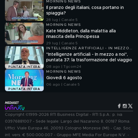
MORNING NEWS
Il pranzo degli italiani, cosa portano in
spiaggia?
28 lug | Canale 5
MORNING NEWS
Kate Middleton, dalla malattia alla
rinascita della Principessa
29 lug | Canale 5
INTELLIGENZE ARTIFICIALI - IN MEZZO
A NOI
"Intelligenze artificiali - In mezzo a noi",
puntata 37: la trasformazione del viaggio
08 ago | Tgcom24
PUNTATA INTERA
MORNING NEWS
Giovedì 6 agosto
06 ago | Canale 5
PUNTATA INTERA
Copyright ©1999-2026 RTI Business Digital - RTI S.p.A.: p. iva
03976881007 - Sede legale: Largo del Nazareno 8, 00187 Roma.
Uffici: Viale Europa 46, 20093 Cologno Monzese (MI) - Cap. Soc.
int. vers. € 500.000.007 - Gruppo MFE Media For Europe N.V. -