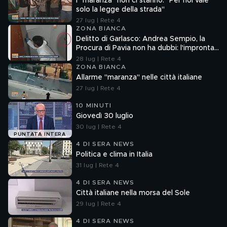
I "maranza" non ci stanno: "Per noi vale
solo la legge della strada"
27 lug | Rete 4
ZONA BIANCA
Delitto di Garlasco: Andrea Sempio, la
Procura di Pavia non ha dubbi: l'impronta
33 è la pistola fumante
28 lug | Rete 4
ZONA BIANCA
Allarme "maranza" nelle città italiane
27 lug | Rete 4
10 MINUTI
Giovedì 30 luglio
30 lug | Rete 4
PUNTATA INTERA
4 DI SERA NEWS
Politica e clima in Italia
31 lug | Rete 4
4 DI SERA NEWS
Città italiane nella morsa del Sole
29 lug | Rete 4
4 DI SERA NEWS