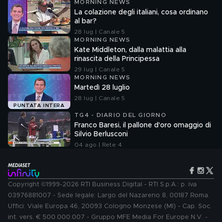
MORNING NEWS
La colazione degli italiani, cosa ordinano
al bar?
28 lug | Canale 5
MORNING NEWS
Kate Middleton, dalla malattia alla
rinascita della Principessa
29 lug | Canale 5
MORNING NEWS
Martedì 28 luglio
28 lug | Canale 5
PUNTATA INTERA
TG4 - DIARIO DEL GIORNO
Franco Baresi, il pallone d'oro omaggio di
Silvio Berlusconi
04 ago | Rete 4
Copyright ©1999-2026 RTI Business Digital - RTI S.p.A.: p. iva
03976881007 - Sede legale: Largo del Nazareno 8, 00187 Roma.
Uffici: Viale Europa 46, 20093 Cologno Monzese (MI) - Cap. Soc.
int. vers. € 500.000.007 - Gruppo MFE Media For Europe N.V. -