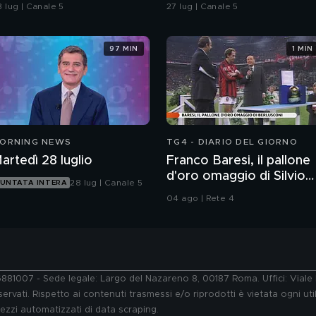
ull'imputabilità
in spiaggia?
8 lug | Canale 5
27 lug | Canale 5
97 MIN
1 MIN
ORNING NEWS
TG4 - DIARIO DEL GIORNO
artedì 28 luglio
Franco Baresi, il pallone
d'oro omaggio di Silvio
28 lug | Canale 5
UNTATA INTERA
Berlusconi
04 ago | Rete 4
76881007 - Sede legale: Largo del Nazareno 8, 00187 Roma. Uffici: Vial
ervati. Rispetto ai contenuti trasmessi e/o riprodotti è vietata ogni uti
 mezzi automatizzati di data scraping.