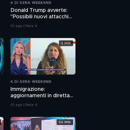
4 DI SERA WEEKEND
Ecco l'altra guerra dei
Donald Trump avverte:
servizi segreti
"Possibili nuovi attacchi
all'Iran"
01 ago | Rete 4
In diretta Vittorio Feltri
2 MIN
In diretta da Pescara
"Benzina alle stelle,
così si ferma l'Italia"
Boom della benzina,
guerra o speculazione?
4 DI SERA WEEKEND
Immigrazione:
aggiornamenti in diretta
da Ceuta
01 ago | Rete 4
56 MIN