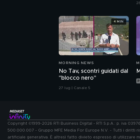
s
2
4 MIN
MORNING NEWS
M
No Tav, scontri guidati dal
M
"blocco nero"
P
27 lug | Canale 5
Copyright ©1999-2026 RTI Business Digital - RTI S.p.A.: p. iva 039
500.000.007 - Gruppo MFE Media For Europe N.V. - Tutti i diritti ris
artificiale generativa. È altresì fatto divieto espresso di utilizzare