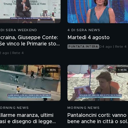
 DI SERA WEEKEND
4 DI SERA NEWS
craina, Giuseppe Conte:
Martedì 4 agosto
Se vinco le Primarie stop
04 ago | Rete 4
PUNTATA INTERA
lle armi"
2 ago | Rete 4
1 MIN
1 MIN
ORNING NEWS
MORNING NEWS
llarme maranza, ultimi
Pantaloncini corti: vanno
asi e disegno di legge
bene anche in città o sol