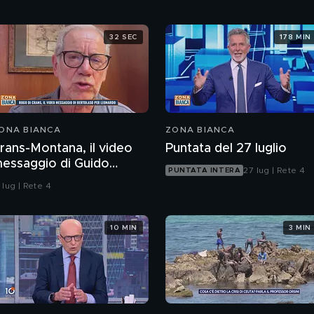
32 SEC
178 MIN
ONA BIANCA
ZONA BIANCA
rans-Montana, il video
Puntata del 27 luglio
essaggio di Guido
27 lug | Rete 4
PUNTATA INTERA
ertolaso per Leonardo
 lug | Rete 4
ove
10 MIN
3 MIN