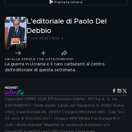
Puntata intera
L'editoriale di Paolo Del
Debbio
17 mar 2022 | Rete 4
VAI ALLA SERIE
LA TUA LISTA
CONDIVIDI
La guerra in Ucraina e il caro carburanti al centro
dell'editoriale di questa settimana.
Copyright ©1999-2026 RTI Business Digital - RTI S.p.A.: p. iva
03976881007 - Sede legale: Largo del Nazareno 8, 00187 Roma.
Uffici: Viale Europa 46, 20093 Cologno Monzese (MI) - Cap. Soc.
int. vers. € 500.000.007 - Gruppo MFE Media For Europe N.V. -
Tutti i diritti riservati. Rispetto ai contenuti trasmessi e/o
riprodotti è vietata ogni utilizzazione funzionale