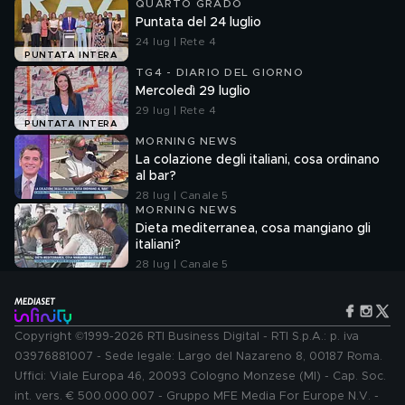
QUARTO GRADO
Puntata del 24 luglio
24 lug | Rete 4
PUNTATA INTERA
TG4 - DIARIO DEL GIORNO
Mercoledì 29 luglio
29 lug | Rete 4
PUNTATA INTERA
MORNING NEWS
La colazione degli italiani, cosa ordinano
al bar?
28 lug | Canale 5
MORNING NEWS
Dieta mediterranea, cosa mangiano gli
italiani?
28 lug | Canale 5
Copyright ©1999-2026 RTI Business Digital - RTI S.p.A.: p. iva
03976881007 - Sede legale: Largo del Nazareno 8, 00187 Roma.
Uffici: Viale Europa 46, 20093 Cologno Monzese (MI) - Cap. Soc.
int. vers. € 500.000.007 - Gruppo MFE Media For Europe N.V. -