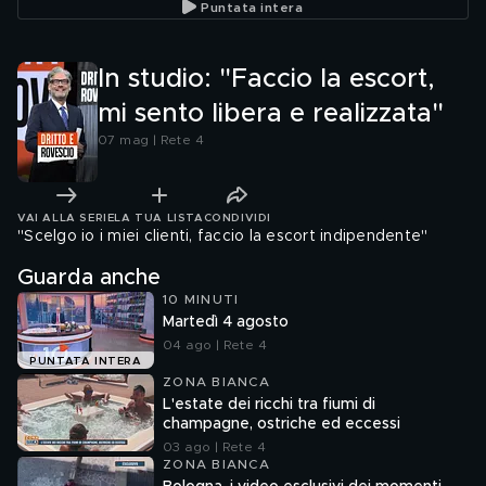
Puntata intera
In studio: "Faccio la escort,
mi sento libera e realizzata"
07 mag | Rete 4
VAI ALLA SERIE
LA TUA LISTA
CONDIVIDI
"Scelgo io i miei clienti, faccio la escort indipendente"
Guarda anche
10 MINUTI
Martedì 4 agosto
04 ago | Rete 4
PUNTATA INTERA
ZONA BIANCA
L'estate dei ricchi tra fiumi di
champagne, ostriche ed eccessi
03 ago | Rete 4
ZONA BIANCA