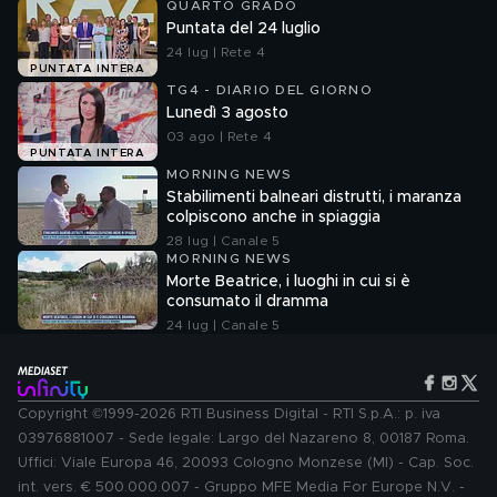
QUARTO GRADO
Puntata del 24 luglio
24 lug | Rete 4
PUNTATA INTERA
TG4 - DIARIO DEL GIORNO
Lunedì 3 agosto
03 ago | Rete 4
PUNTATA INTERA
MORNING NEWS
Stabilimenti balneari distrutti, i maranza
colpiscono anche in spiaggia
28 lug | Canale 5
MORNING NEWS
Morte Beatrice, i luoghi in cui si è
consumato il dramma
24 lug | Canale 5
Copyright ©1999-2026 RTI Business Digital - RTI S.p.A.: p. iva
03976881007 - Sede legale: Largo del Nazareno 8, 00187 Roma.
Uffici: Viale Europa 46, 20093 Cologno Monzese (MI) - Cap. Soc.
int. vers. € 500.000.007 - Gruppo MFE Media For Europe N.V. -