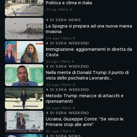
Politica e clima in Italia
31 lug | Rete 4
4 DI SERA NEWS
La Spagna si prepara ad una nuova marea
invasiva
04 ago | Rete 4
4 DI SERA WEEKEND
Immigrazione: aggiornamenti in diretta da
Ceuta
01 ago | Rete 4
4 DI SERA WEEKEND
Nella mente di Donald Trump: il punto di
vista dello psichiatra Leonardo
Mendolicchio
02 ago | Rete 4
4 DI SERA WEEKEND
Metodo Trump: minacce di attacchi e
ripensamenti
02 ago | Rete 4
4 DI SERA WEEKEND
Ucraina, Giuseppe Conte: "Se vinco le
Primarie stop alle armi"
02 ago | Rete 4
4 DI SERA NEWS