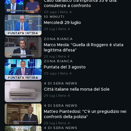
Caso Garlasco tra impronta 33 e dna:
consulenze a confronto
03 ago | Rete 4
10 MINUTI
Mercoledì 29 luglio
29 lug | Rete 4
PUNTATA INTERA
ZONA BIANCA
Marco Meola: "Quella di Roggero è stata
legittima difesa"
23 lug | Rete 4
ZONA BIANCA
Puntata del 3 agosto
03 ago | Rete 4
PUNTATA INTERA
4 DI SERA NEWS
Città italiane nella morsa del Sole
29 lug | Rete 4
4 DI SERA NEWS
Matteo Piantedosi: "C'è un pregiudizio nei
confronti della polizia"
29 lug | Rete 4
4 DI SERA NEWS