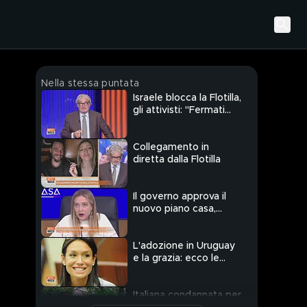
Nella stessa puntata
Israele blocca la Flotilla,
gli attivisti: "Fermati
con armi e laser"
Collegamento in
diretta dalla Flotilla
Il governo approva il
nuovo piano casa,
ecco le novità
L'adozione in Uruguay
e la grazia: ecco le
novità sul caso Minetti
Italiana condannata per