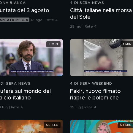
ONA BIANCA
4 DI SERA NEWS
untata del 3 agosto
Città italiane nella morsa
del Sole
03 ago | Rete 4
UNTATA INTERA
29 lug | Rete 4
3 MIN
1 MIN
 DI SERA NEWS
4 DI SERA WEEKEND
ufera sul mondo del
Fakir, nuovo filmato
alcio italiano
riapre le polemiche
 lug | Rete 4
25 lug | Rete 4
55 SEC
54 MIN