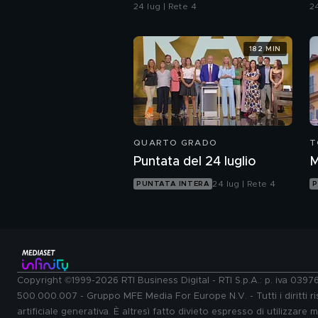
contaminazione sulle
24 lug | Rete 4
24
unghie?
182 MIN
QUARTO GRADO
T
Puntata del 24 luglio
M
24 lug | Rete 4
PUNTATA INTERA
P
Copyright ©1999-2026 RTI Business Digital - RTI S.p.A.: p. iva 039
500.000.007 - Gruppo MFE Media For Europe N.V. - Tutti i diritti ris
artificiale generativa. È altresì fatto divieto espresso di utilizzare