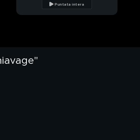
adulterio in Egitto
Puntata intera
Inchiesta a luci rosse a
Milano, ecco il giro di
soldi, eccessi e sesso
Il linguaggio di Gio
Urso, dal "fatturage"
al "chiavage"
chiavage"
Video choc di Cranse
la Svizzera chiede i
soldi delle cure all'Italia
PROSSIMO VIDEO
Parla il fratello di Sofia,
gravemente ferita a
Crans