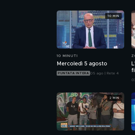
10 MIN
10 MINUTI
Z
Mercoledì 5 agosto
L
f
05 ago | Rete 4
PUNTATA INTERA
o
0
2 MIN