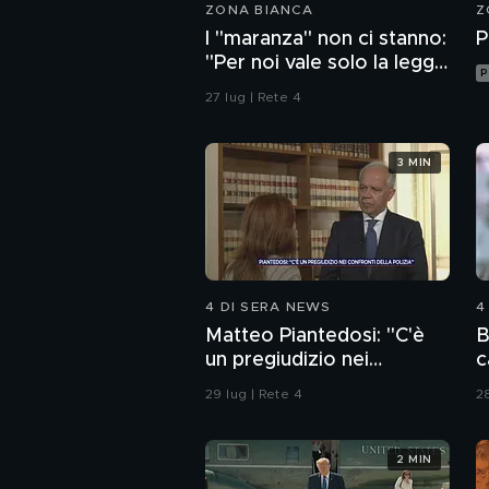
ZONA BIANCA
Z
I "maranza" non ci stanno:
P
"Per noi vale solo la legge
P
della strada"
27 lug | Rete 4
3 MIN
4 DI SERA NEWS
4
Matteo Piantedosi: "C'è
B
un pregiudizio nei
c
confronti della polizia"
29 lug | Rete 4
28
2 MIN