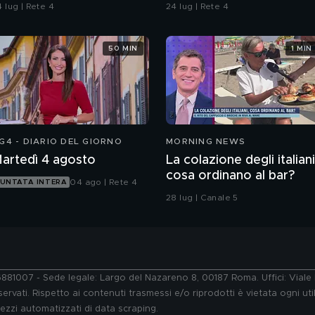
 lug | Rete 4
24 lug | Rete 4
50 MIN
1 MIN
G4 - DIARIO DEL GIORNO
MORNING NEWS
artedì 4 agosto
La colazione degli italiani
cosa ordinano al bar?
04 ago | Rete 4
UNTATA INTERA
28 lug | Canale 5
76881007 - Sede legale: Largo del Nazareno 8, 00187 Roma. Uffici: Vial
ervati. Rispetto ai contenuti trasmessi e/o riprodotti è vietata ogni uti
 mezzi automatizzati di data scraping.