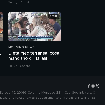
di Marco Poggi
24 lug | Rete 4
1 MIN
MORNING NEWS
,
Dieta mediterranea, cosa
mangiano gli italiani?
28 lug | Canale 5
e Europa 46, 20093 Cologno Monzese (MI) - Cap. Soc. int. vers. €
lizzazione funzionale all'addestramento di sistemi di intelligenza