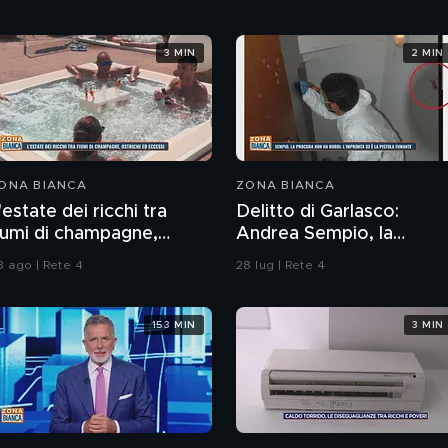
3 MIN
2 MIN
ONA BIANCA
ZONA BIANCA
'estate dei ricchi tra
Delitto di Garlasco:
iumi di champagne,
Andrea Sempio, la
striche ed eccessi
Procura di Pavia non ha
3 ago | Rete 4
28 lug | Rete 4
dubbi: l'impronta 33 è la
pistola fumante
153 MIN
3 MIN