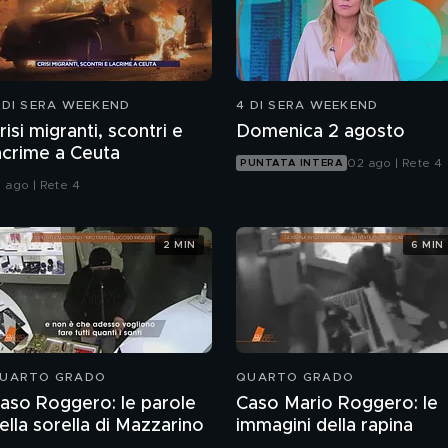
 DI SERA WEEKEND
4 DI SERA WEEKEND
risi migranti, scontri e
Domenica 2 agosto
acrime a Ceuta
02 ago | Rete 4
PUNTATA INTERA
1 ago | Rete 4
2 MIN
6 MIN
UARTO GRADO
QUARTO GRADO
aso Roggero: le parole
Caso Mario Roggero: le
ella sorella di Mazzarino
immagini della rapina