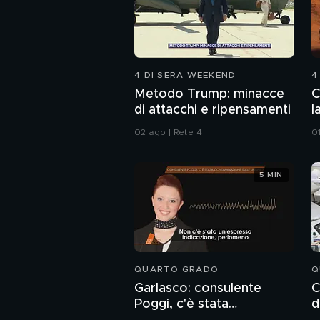
4 DI SERA WEEKEND
4
Metodo Trump: minacce
C
di attacchi e ripensamenti
l
02 ago | Rete 4
0
5 MIN
QUARTO GRADO
Q
Garlasco: consulente
C
Poggi, c'è stata
d