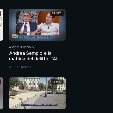
34 SEC
ZONA BIANCA
Andrea Sempio e la
mattina del delitto: "Al
bar' No, non ci sono
23 lug | Rete 4
andato"
3 MIN