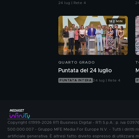
ragazzo rispettoso?
c
24 lug | Rete 4
24
u
182 MIN
QUARTO GRADO
T
Puntata del 24 luglio
M
24 lug | Rete 4
PUNTATA INTERA
P
Copyright ©1999-2026 RTI Business Digital - RTI S.p.A.: p. iva 039
500.000.007 - Gruppo MFE Media For Europe N.V. - Tutti i diritti ris
artificiale generativa. È altresì fatto divieto espresso di utilizzare