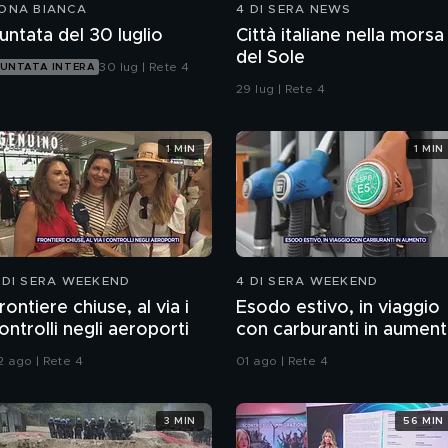
ONA BIANCA
4 DI SERA NEWS
untata del 30 luglio
Città italiane nella morsa
del Sole
30 lug | Rete 4
UNTATA INTERA
29 lug | Rete 4
1 MIN
1 MIN
 DI SERA WEEKEND
4 DI SERA WEEKEND
rontiere chiuse, al via i
Esodo estivo, in viaggio
ontrolli negli aeroporti
con carburanti in aumen
2 ago | Rete 4
01 ago | Rete 4
3 MIN
56 MIN