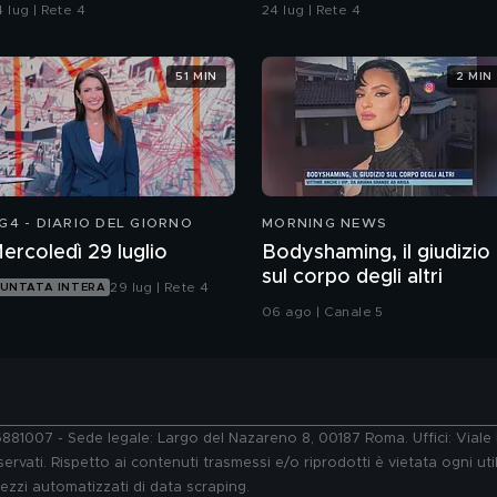
ontaminazione sulle
 lug | Rete 4
24 lug | Rete 4
nghie?
51 MIN
2 MIN
G4 - DIARIO DEL GIORNO
MORNING NEWS
ercoledì 29 luglio
Bodyshaming, il giudizio
sul corpo degli altri
29 lug | Rete 4
UNTATA INTERA
06 ago | Canale 5
76881007 - Sede legale: Largo del Nazareno 8, 00187 Roma. Uffici: Vial
ervati. Rispetto ai contenuti trasmessi e/o riprodotti è vietata ogni uti
 mezzi automatizzati di data scraping.