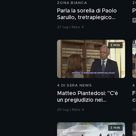
ZONA BIANCA
Z
Parla la sorella di Paolo
P
Sarullo, tretraplegico
P
dopo l'aggressione di una
27 lug | Rete 4
baby gang
3 MIN
4 DI SERA NEWS
4
Matteo Piantedosi: "C'è
F
un pregiudizio nei
c
confronti della polizia"
29 lug | Rete 4
0
3 MIN