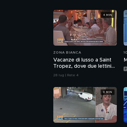
4 MIN
ZONA BIANCA
1
Vacanze di lusso a Saint
M
Tropez, dove due lettini
P
costano 800 euro al
28 lug | Rete 4
giorno
8 MIN