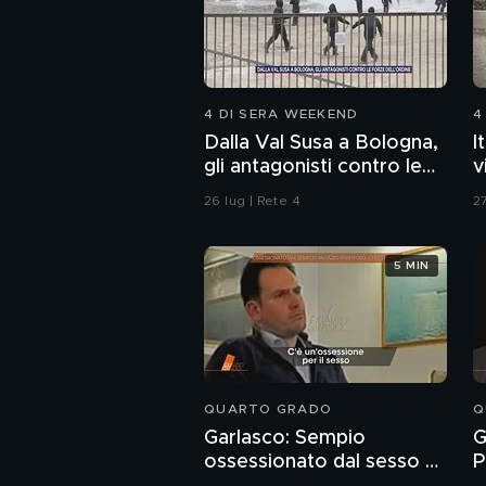
4 DI SERA WEEKEND
4
Dalla Val Susa a Bologna,
I
gli antagonisti contro le
v
forze dell'ordine
26 lug | Rete 4
27
5 MIN
QUARTO GRADO
Q
Garlasco: Sempio
G
ossessionato dal sesso o
P