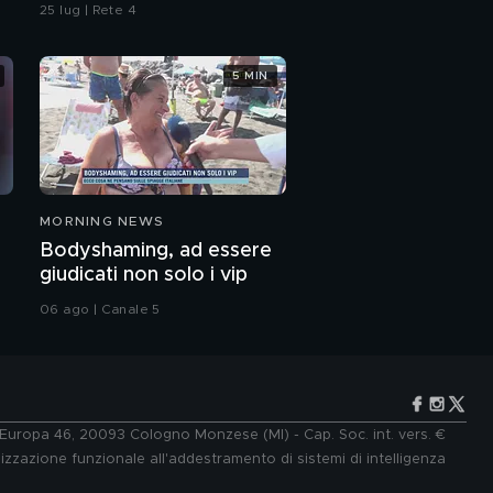
25 lug | Rete 4
5 MIN
MORNING NEWS
Bodyshaming, ad essere
giudicati non solo i vip
06 ago | Canale 5
e Europa 46, 20093 Cologno Monzese (MI) - Cap. Soc. int. vers. €
lizzazione funzionale all'addestramento di sistemi di intelligenza