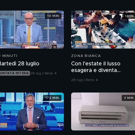
10 MIN
1 MIN
0 MINUTI
ZONA BIANCA
artedì 28 luglio
Con l'estate il lusso
esagera e diventa
28 lug | Rete 4
UNTATA INTERA
"cafone"
28 lug | Rete 4
172 MIN
3 MIN