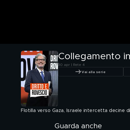
Collegamento in d
30 apr | Rete 4
Vai alla serie
Flotilla verso Gaza, Israele intercetta decine d
Guarda anche