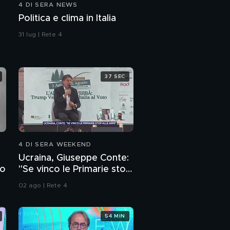
4 DI SERA NEWS
Politica e clima in Italia
31 lug | Rete 4
37 SEC
4 DI SERA WEEKEND
Ucraina, Giuseppe Conte:
to
"Se vinco le Primarie stop
alle armi"
02 ago | Rete 4
54 MIN