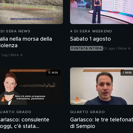
 DI SERA NEWS
4 DI SERA WEEKEND
talia nella morsa della
Sabato 1 agosto
iolenza
01 ago | Rete 4
PUNTATA INTERA
 lug | Rete 4
5 MIN
1 MIN
UARTO GRADO
QUARTO GRADO
arlasco: consulente
Garlasco: le tre telefona
oggi, c'è stata
di Sempio