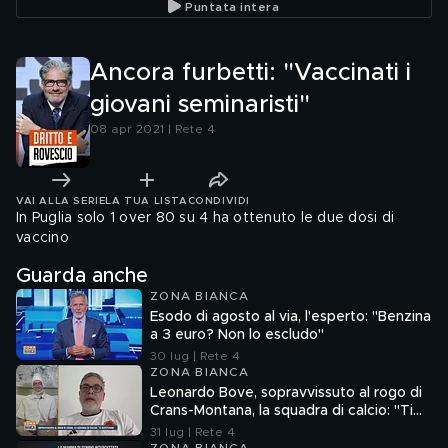
Puntata intera
pandemia"
Ancora furbetti: "Vaccinati i
giovani seminaristi"
08 apr 2021 | Rete 4
VAI ALLA SERIE
LA TUA LISTA
CONDIVIDI
In Puglia solo 1 over 80 su 4 ha ottenuto le due dosi di
vaccino
Guarda anche
ZONA BIANCA
Esodo di agosto al via, l'esperto: "Benzina
a 3 euro? Non lo escludo"
30 lug | Rete 4
ZONA BIANCA
Leonardo Bove, sopravvissuto al rogo di
Crans-Montana, la squadra di calcio: "Ti
aspettiamo"
31 lug | Rete 4