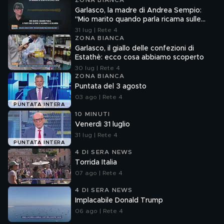
ZONA BIANCA
Garlasco, la madre di Andrea Sempio:
"Mio marito quando parla ricama sulle
cose"
31 lug | Rete 4
ZONA BIANCA
Garlasco, il giallo delle confezioni di
Estathè: ecco cosa abbiamo scoperto
30 lug | Rete 4
ZONA BIANCA
Puntata del 3 agosto
03 ago | Rete 4
PUNTATA INTERA
10 MINUTI
Venerdì 31 luglio
31 lug | Rete 4
PUNTATA INTERA
4 DI SERA NEWS
Torrida Italia
07 ago | Rete 4
4 DI SERA NEWS
Implacabile Donald Trump
06 ago | Rete 4