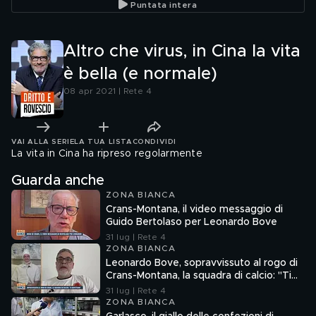
Puntata intera
pandemia"
Altro che virus, in Cina la vita
è bella (e normale)
08 apr 2021 | Rete 4
VAI ALLA SERIE
LA TUA LISTA
CONDIVIDI
La vita in Cina ha ripreso regolarmente
Guarda anche
ZONA BIANCA
Crans-Montana, il video messaggio di
Guido Bertolaso per Leonardo Bove
31 lug | Rete 4
ZONA BIANCA
Leonardo Bove, sopravvissuto al rogo di
Crans-Montana, la squadra di calcio: "Ti
aspettiamo"
31 lug | Rete 4
ZONA BIANCA