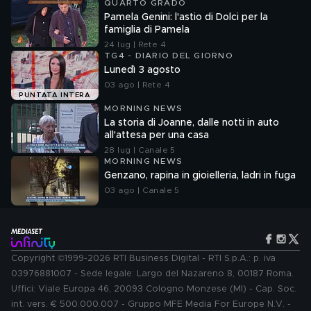
QUARTO GRADO
Pamela Genini: l'astio di Dolci per la
famiglia di Pamela
24 lug | Rete 4
TG4 - DIARIO DEL GIORNO
Lunedì 3 agosto
03 ago | Rete 4
PUNTATA INTERA
MORNING NEWS
La storia di Joanne, dalle notti in auto
all'attesa per una casa
28 lug | Canale 5
MORNING NEWS
Genzano, rapina in gioielleria, ladri in fuga
03 ago | Canale 5
Copyright ©1999-2026 RTI Business Digital - RTI S.p.A.: p. iva
03976881007 - Sede legale: Largo del Nazareno 8, 00187 Roma.
Uffici: Viale Europa 46, 20093 Cologno Monzese (MI) - Cap. Soc.
int. vers. € 500.000.007 - Gruppo MFE Media For Europe N.V. -