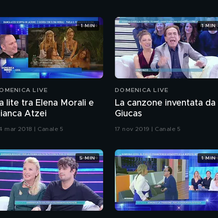
1 MIN
1 MIN
OMENICA LIVE
DOMENICA LIVE
a lite tra Elena Morali e
La canzone inventata da
ianca Atzei
Giucas
4 mar 2018 | Canale 5
17 nov 2019 | Canale 5
5 MIN
1 MIN