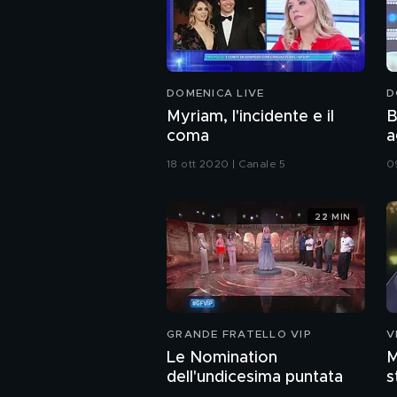
DOMENICA LIVE
D
Myriam, l'incidente e il
B
coma
a
r
18 ott 2020 | Canale 5
0
v
22 MIN
GRANDE FRATELLO VIP
V
Le Nomination
M
dell'undicesima puntata
s