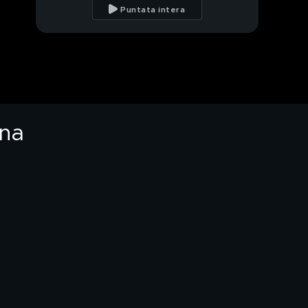
polemiche per la tv?
Puntata intera
Cristiana Lauro contro
Daniela Martani
Daniela Martani quando
si dichiarava no vax
ona
Il fidanzato di Vera
Gemma contro Roger
Garth
Vera Gemma scaricata
dal gruppo
Isola - Lo scontro tra
Vera e Ubaldo
Akash si è operato agli
occhi?