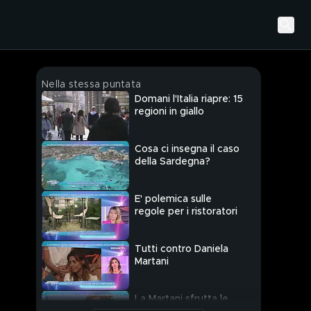
Nella stessa puntata
Domani l'Italia riapre: 15
regioni in giallo
Cosa ci insegna il caso
della Sardegna?
E' polemica sulle
regole per i ristoratori
Tutti contro Daniela
Martani
La Martani sfrutta le