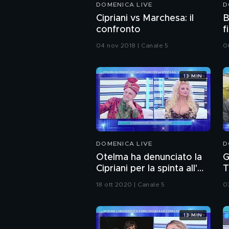
DOMENICA LIVE
D
Cipriani vs Marchesa: il
B
confronto
f
04 nov 2018 | Canale 5
0
13 MIN
DOMENICA LIVE
D
Otelma ha denunciato la
G
Cipriani per la spinta all'
T
"Isola dei famosi"
18 ott 2020 | Canale 5
0
13 MIN