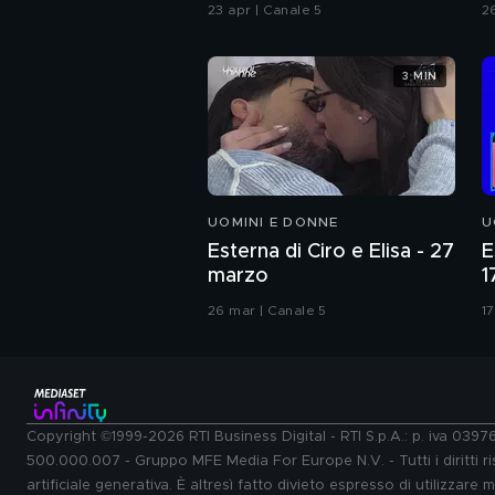
C
23 apr | Canale 5
2
3 MIN
UOMINI E DONNE
U
Esterna di Ciro e Elisa - 27
E
marzo
1
26 mar | Canale 5
17
Copyright ©1999-2026 RTI Business Digital - RTI S.p.A.: p. iva 039
500.000.007 - Gruppo MFE Media For Europe N.V. - Tutti i diritti ris
artificiale generativa. È altresì fatto divieto espresso di utilizzare