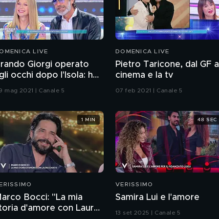
OMENICA LIVE
DOMENICA LIVE
rando Giorgi operato
Pietro Taricone, dal GF a
gli occhi dopo l'Isola: ho
cinema e la tv
ischiato di perdere la
9 mag 2021 | Canale 5
07 feb 2021 | Canale 5
ista
1 MIN
48 SEC
ERISSIMO
VERISSIMO
arco Bocci: "La mia
Samira Lui e l'amore
toria d'amore con Laura
13 set 2025 | Canale 5