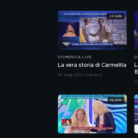
20 MIN
DOMENICA LIVE
D
La vera storia di Carmelita
L
B
07 mag 2017 | Canale 5
0
10 MIN