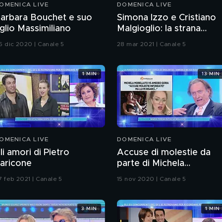
OMENICA LIVE
DOMENICA LIVE
arbara Bouchet e suo
Simona Izzo e Cristiano
iglio Massimiliano
Malgioglio: la strana
coppia
6 dic 2020 | Canale 5
28 mar 2021 | Canale 5
1 MIN
13 MIN
OMENICA LIVE
DOMENICA LIVE
li amori di Pietro
Accuse di molestie da
aricone
parte di Michela
Morellato: la replica di
7 feb 2021 | Canale 5
15 nov 2020 | Canale 5
Amedeo Goria
3 MIN
1 MIN