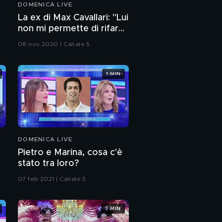
DOMENICA LIVE
Caso Corona, "Non
La ex di Max Cavallari: "Lui
esiste mamme brave e
non mi permette di rifarmi
mamme cattive"
una vita"
08 nov 2020 | Canale 5
Una sorpresa per la
mamma di Fabrizio
Corona
1 MIN
Ieri l'addio a Milva
PROSSIMO VIDEO
Cos'è il body
positivity?
DOMENICA LIVE
Pietro e Marina, cosa c'è
Mauro Coruzzi: ho
stato tra loro?
perso 30 Kg in 6 mesi
07 feb 2021 | Canale 5
Ciacci sto per operarmi
per perdere 40 kg
3 MIN