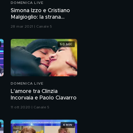
DOMENICA LIVE
Caso Corona, "Non
Simona Izzo e Cristiano
esiste mamme brave e
Malgioglio: la strana
mamme cattive"
coppia
28 mar 2021 | Canale 5
Una sorpresa per la
mamma di Fabrizio
Corona
50 SEC
Ieri l'addio a Milva
Cos'è il body
positivity?
DOMENICA LIVE
L'amore tra Clinzia
Mauro Coruzzi: ho
Incorvaia e Paolo Ciavarro
perso 30 Kg in 6 mesi
11 ott 2020 | Canale 5
Ciacci sto per operarmi
per perdere 40 kg
4 MIN