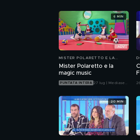
6 MIN
MISTER POLARETTO E LA
D
MAGIC MUSIC
Mister Polaretto e la
C
magic music
F
27 lug | Mediaset
2
PUNTATA INTERA
Infinity
20 MIN