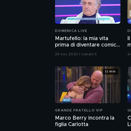
DOMENICA LIVE
D
Martufello: la mia vita
I
prima di diventare comico
m
e le mie donne
C
29 nov 2020 | Canale 5
2
13 MIN
GRANDE FRATELLO VIP
G
Marco Berry incontra la
C
figlia Carlotta
L