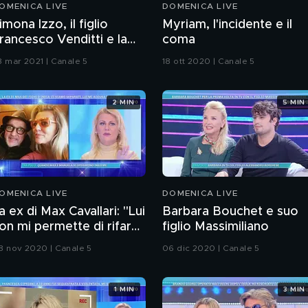
OMENICA LIVE
DOMENICA LIVE
imona Izzo, il figlio
Myriam, l'incidente e il
rancesco Venditti e la
coma
ipote Myriam Catania
8 mar 2021 | Canale 5
18 ott 2020 | Canale 5
2 MIN
5 MIN
OMENICA LIVE
DOMENICA LIVE
a ex di Max Cavallari: "Lui
Barbara Bouchet e suo
on mi permette di rifarmi
figlio Massimiliano
na vita"
8 nov 2020 | Canale 5
06 dic 2020 | Canale 5
1 MIN
3 MIN