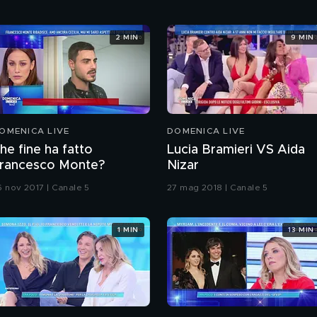
2 MIN
9 MIN
OMENICA LIVE
DOMENICA LIVE
he fine ha fatto
Lucia Bramieri VS Aida
rancesco Monte?
Nizar
6 nov 2017 | Canale 5
27 mag 2018 | Canale 5
1 MIN
13 MIN