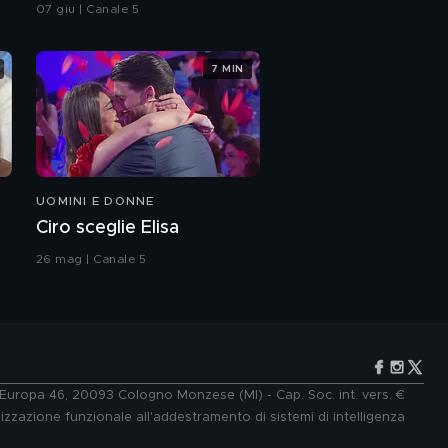
integrale
07 giu | Canale 5
Wilma Goich, I Vianella:
la storia del duo
musicale degli anni '60
7 MIN
Wilma Goich e la
scomparsa della figlia
avuta con Edoardo
Vianello
Samantha De Grenet,
tra grande energia,
fragilità e tenacia
UOMINI E DONNE
Samantha De Grenet e
Ciro sceglie Elisa
la sorella Ilaria: "Non ci
siamo parlate per
26 mag | Canale 5
sette mesi"
Samantha De Grenet
vs Stefania Orlando,
cosa c'è di vero?
e Europa 46, 20093 Cologno Monzese (MI) - Cap. Soc. int. vers. €
lizzazione funzionale all'addestramento di sistemi di intelligenza