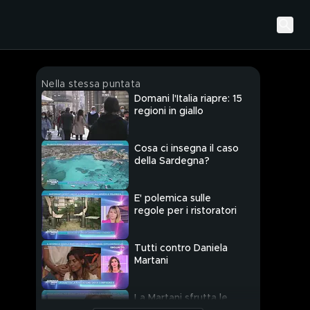
Nella stessa puntata
Domani l'Italia riapre: 15
regioni in giallo
Cosa ci insegna il caso
della Sardegna?
E' polemica sulle
regole per i ristoratori
Tutti contro Daniela
Martani
La Martani sfrutta le