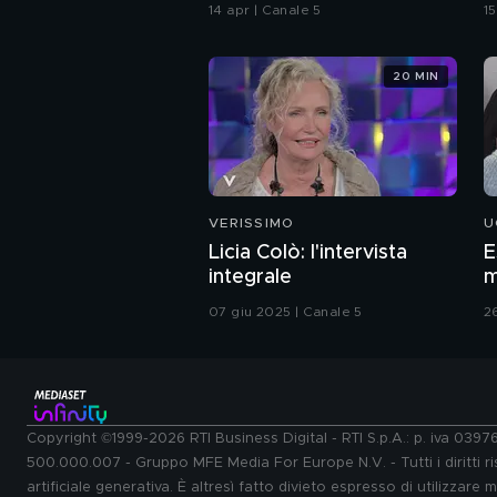
E
14 apr | Canale 5
15
t
20 MIN
VERISSIMO
U
Licia Colò: l'intervista
E
integrale
m
07 giu 2025 | Canale 5
2
Copyright ©1999-2026 RTI Business Digital - RTI S.p.A.: p. iva 039
500.000.007 - Gruppo MFE Media For Europe N.V. - Tutti i diritti ris
artificiale generativa. È altresì fatto divieto espresso di utilizzare