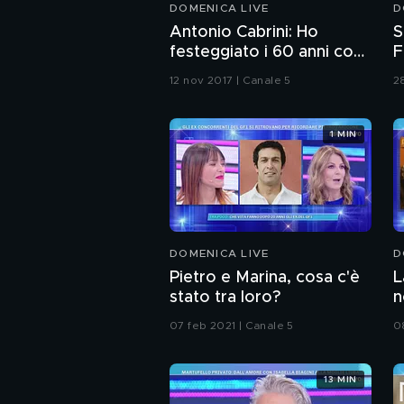
DOMENICA LIVE
D
Antonio Cabrini: Ho
S
festeggiato i 60 anni con i
F
miei figli
n
12 nov 2017 | Canale 5
2
1 MIN
DOMENICA LIVE
D
Pietro e Marina, cosa c'è
L
stato tra loro?
n
u
07 feb 2021 | Canale 5
0
13 MIN