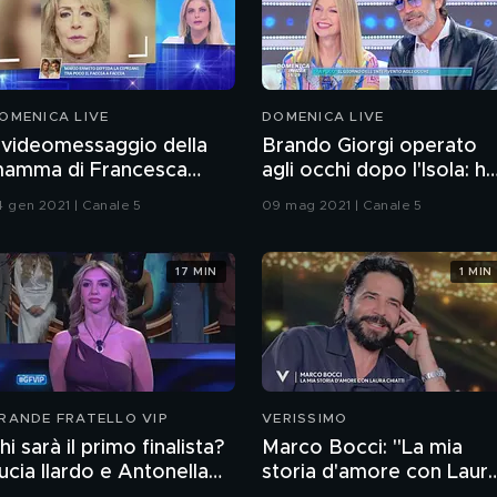
OMENICA LIVE
DOMENICA LIVE
l videomessaggio della
Brando Giorgi operato
amma di Francesca
agli occhi dopo l'Isola: h
ipriani
rischiato di perdere la
4 gen 2021 | Canale 5
09 mag 2021 | Canale 5
vista
17 MIN
1 MIN
RANDE FRATELLO VIP
VERISSIMO
hi sarà il primo finalista?
Marco Bocci: "La mia
ucia Ilardo e Antonella
storia d'amore con Laur