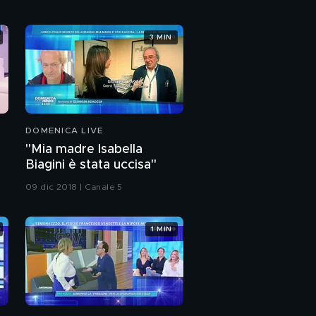
Isola - Akash un
3 MIN
concorrente molto
discusso
Caso Akash, I
testimoni: "Prima erano
neri"
PROSSIMO VIDEO
DOMENICA LIVE
Isola - La lettera di una
ex amica di Akash
"Mia madre Isabella
Biagini è stata uccisa"
Isola - "Andavo al liceo
09 dic 2018 | Canale 5
con Akash"
1 MIN
Corona ai domiciliari,
parla la mamma
Corona, le polemiche
non mancano