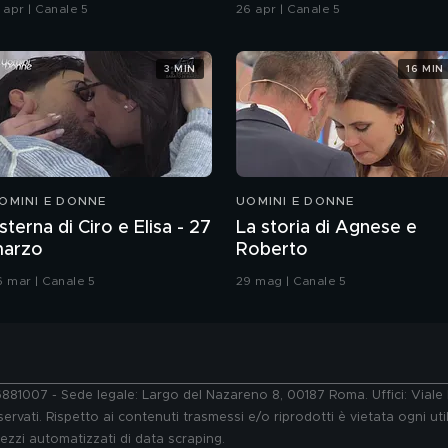
lia sono le prime VIP al
Chiatti"
 apr | Canale 5
26 apr | Canale 5
elevoto
3 MIN
16 MIN
OMINI E DONNE
UOMINI E DONNE
sterna di Ciro e Elisa - 27
La storia di Agnese e
arzo
Roberto
6 mar | Canale 5
29 mag | Canale 5
76881007 - Sede legale: Largo del Nazareno 8, 00187 Roma. Uffici: Vial
ervati. Rispetto ai contenuti trasmessi e/o riprodotti è vietata ogni uti
 mezzi automatizzati di data scraping.