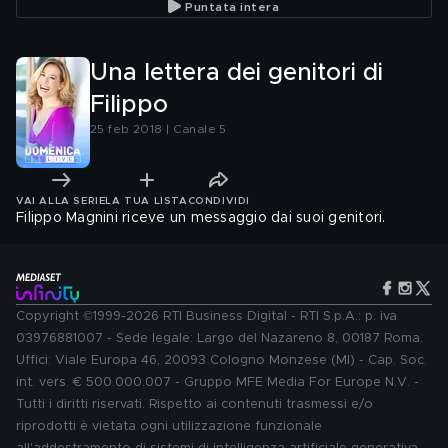
Puntata intera
Una lettera dei genitori di
Filippo
25 feb 2018 | Canale 5
VAI ALLA SERIE
LA TUA LISTA
CONDIVIDI
Filippo Magnini riceve un messaggio dai suoi genitori.
Copyright ©1999-2026 RTI Business Digital - RTI S.p.A.: p. iva
03976881007 - Sede legale: Largo del Nazareno 8, 00187 Roma.
Uffici: Viale Europa 46, 20093 Cologno Monzese (MI) - Cap. Soc.
int. vers. € 500.000.007 - Gruppo MFE Media For Europe N.V. -
Tutti i diritti riservati. Rispetto ai contenuti trasmessi e/o
riprodotti è vietata ogni utilizzazione funzionale