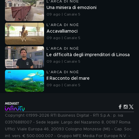
L'ARCA DI NOÈ
Una miniera di emozioni
09 ago | Canale 5
L'ARCA DI NOÈ
Accavalliamoci
09 ago | Canale 5
L'ARCA DI NOÈ
Le difficoltà degli imprenditori di Linosa
09 ago | Canale 5
L'ARCA DI NOÈ
Il Racconto del mare
09 ago | Canale 5
Copyright ©1999-2026 RTI Business Digital - RTI S.p.A.: p. iva
03976881007 - Sede legale: Largo del Nazareno 8, 00187 Roma.
Uffici: Viale Europa 46, 20093 Cologno Monzese (MI) - Cap. Soc.
int. vers. € 500.000.007 - Gruppo MFE Media For Europe N.V. -