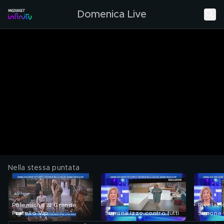
Domenica Live
Nella stessa puntata
Polemiche al Grande
Rivelazi
Fratello Vip
Simona Izzo contro tutti
Simona 