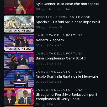
Kylie Jenner: otto cose che non sapete
08 ago | Mediaset Infinity
SPECIALE - GIFFONI 56: LE COSE
IMPOSSIBILI
Speciale - Giffoni 56: le cose impossibili
08 ago | Canale 5
PUNTATA INTERA
LA RUOTA DELLA FORTUNA
Venerdì 7 agosto
07 ago | Canale 5
PUNTATA INTERA
LA RUOTA DELLA FORTUNA
Buon compleanno Gerry Scotti!
07 ago | Canale 5
LA RUOTA DELLA FORTUNA
Nicolò Scalfi alla Ruota delle Meraviglie
07 ago | Canale 5
LA RUOTA DELLA FORTUNA
Gli auguri di Pier Silvio Berlusconi per il
compleanno di Gerry Scotti
07 ago | Canale 5