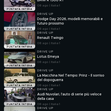
BMW R 1300 RT
08 ago | Italia 1
PUNTATA INTERA
DRIVE UP
Dodge Day 2026, modelli memorabili e
futuro prossimo
08 ago | Italia 1
PUNTATA INTERA
DRIVE UP
Renault Twingo
08 ago | Italia 1
PUNTATA INTERA
DRIVE UP
Lotus Emeya
08 ago | Italia 1
PUNTATA INTERA
DRIVE UP
La Macchina Nel Tempo: Prinz - Il sorriso
del dopoguerra
08 ago | Italia 1
PUNTATA INTERA
DRIVE UP
Audi Nuvolari, l'auto di serie più veloce
della casa
08 ago | Italia 1
PUNTATA INTERA
DRIVE UP