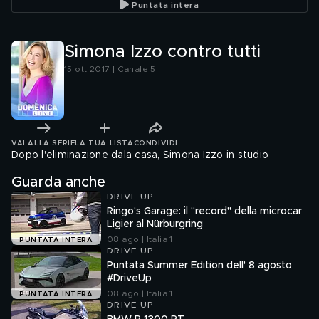
Puntata intera
Simona Izzo contro tutti
15 ott 2017 | Canale 5
VAI ALLA SERIE
LA TUA LISTA
CONDIVIDI
Dopo l'eliminazione dala casa, Simona Izzo in studio
Guarda anche
DRIVE UP
Ringo's Garage: il "record" della microcar
Ligier al Nürburgring
08 ago | Italia 1
PUNTATA INTERA
DRIVE UP
Puntata Summer Edition dell' 8 agosto
#DriveUp
08 ago | Italia 1
PUNTATA INTERA
DRIVE UP