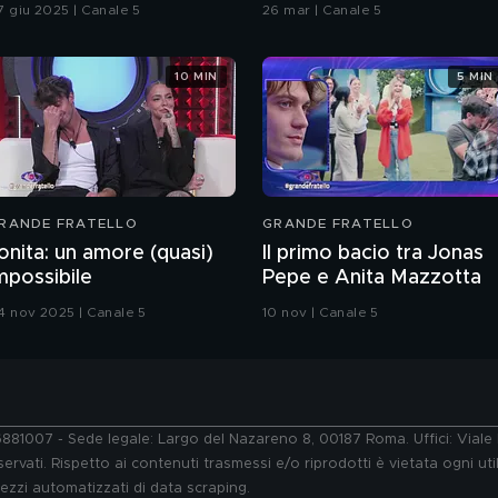
7 giu 2025 | Canale 5
26 mar | Canale 5
10 MIN
5 MIN
RANDE FRATELLO
GRANDE FRATELLO
onita: un amore (quasi)
Il primo bacio tra Jonas
mpossibile
Pepe e Anita Mazzotta
4 nov 2025 | Canale 5
10 nov | Canale 5
76881007 - Sede legale: Largo del Nazareno 8, 00187 Roma. Uffici: Vial
ervati. Rispetto ai contenuti trasmessi e/o riprodotti è vietata ogni uti
 mezzi automatizzati di data scraping.