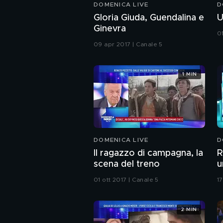
DOMENICA LIVE
D
Gloria Giuda, Guendalina e
U
Ginevra
01
09 apr 2017 | Canale 5
1 MIN
DOMENICA LIVE
D
Il ragazzo di campagna, la
R
scena del treno
u
01 ott 2017 | Canale 5
17
2 MIN