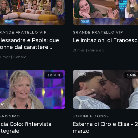
RANDE FRATELLO VIP
GRANDE FRATELLO VIP
lessandra e Paola: due
Le imitazioni di Francesc
onne dal carattere
21 mar | Canale 5
splosivo
0 mar | Canale 5
20 MIN
3 MIN
ERISSIMO
UOMINI E DONNE
icia Colò: l'intervista
Esterna di Ciro e Elisa - 
ntegrale
marzo