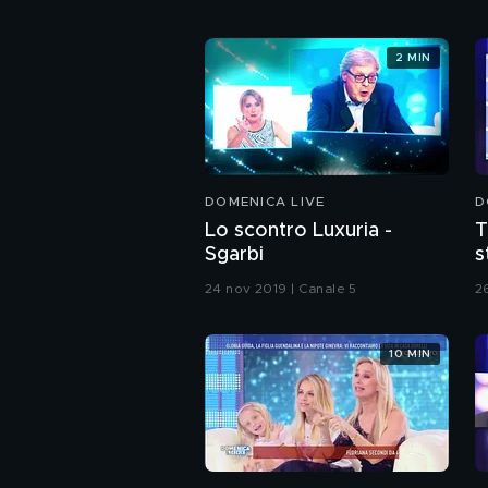
2 MIN
DOMENICA LIVE
D
Lo scontro Luxuria -
T
Sgarbi
s
M
24 nov 2019 | Canale 5
2
10 MIN