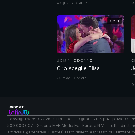
integrale
07 giu | Canale 5
0
7 MIN
UOMINI E DONNE
G
Ciro sceglie Elisa
J
i
26 mag | Canale 5
0
Copyright ©1999-2026 RTI Business Digital - RTI S.p.A.: p. iva 039
500.000.007 - Gruppo MFE Media For Europe N.V. - Tutti i diritti ris
artificiale generativa. È altresì fatto divieto espresso di utilizzare