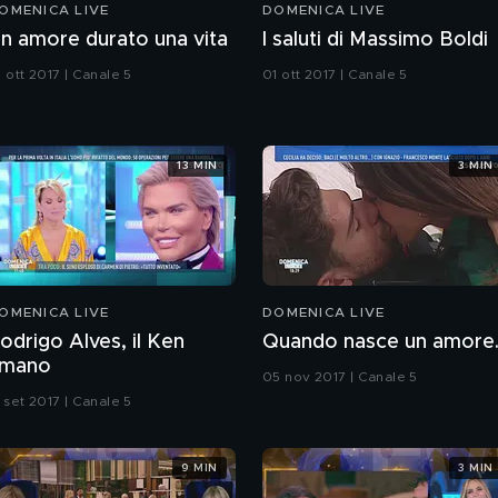
OMENICA LIVE
DOMENICA LIVE
n amore durato una vita
I saluti di Massimo Boldi
 ott 2017 | Canale 5
01 ott 2017 | Canale 5
13 MIN
3 MIN
OMENICA LIVE
DOMENICA LIVE
odrigo Alves, il Ken
Quando nasce un amore..
mano
05 nov 2017 | Canale 5
 set 2017 | Canale 5
9 MIN
3 MIN