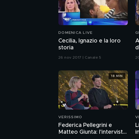
DOMENICA LIVE
G
Cecilia, Ignazio e la loro
A
storia
d
e
26 nov 2017 | Canale 5
2
18 MIN
VERISSIMO
V
Federica Pellegrini e
L
Matteo Giunta: l'intervista
i