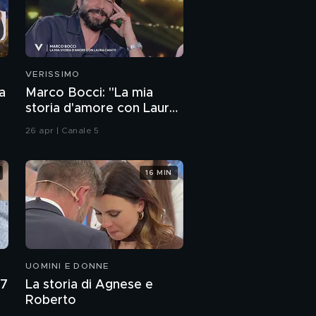
La verità di Bianca
Atzei
Annalisa Minetti e
Michele Panzarino
VERISSIMO
a
Marco Bocci: "La mia
Vi presentiamo Elèna
storia d'amore con Laura
Francesca
Chiatti"
26 apr | Canale 5
La speranza di Annalisa
minetti
16 MIN
Gabriele Cirill, l'amico
Rodrigo Alvez al GF
UOMINI E DONNE
27
La storia di Agnese e
Roberto
Rodrigo Alvez