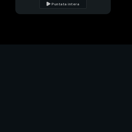
dell'ingresso di Baye
Puntata intera
Il ciclone Aida Nizar
"Adoro la mia vita!"
Aida ruba nei
supermercati?
La difesa di Aida sul
furto
Una sorpresa per Aida
Aida contro Malgioglio