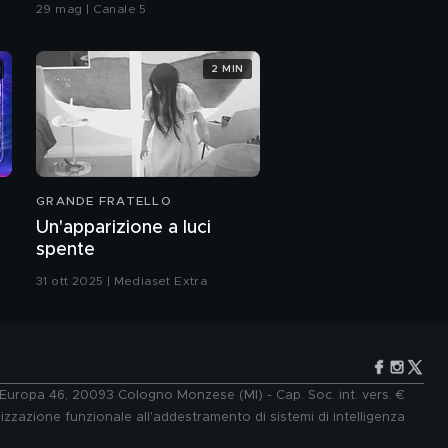
29 mag | Canale 5
2 MIN
Sempre più Ken,
sempre meno umano
PROSSIMO VIDEO
Rodrigo Alvarez nella
casa de "Il Grande
Fratello"
GRANDE FRATELLO
Rodrigo alvarez e Lucia
Un'apparizione a luci
Bramieri
spente
31 ott 2025 | Mediaset Extra
Questo governo s'ha
da fare
Matteo Orfini
e Europa 46, 20093 Cologno Monzese (MI) - Cap. Soc. int. vers. €
lizzazione funzionale all'addestramento di sistemi di intelligenza
Le ricette di Matteo