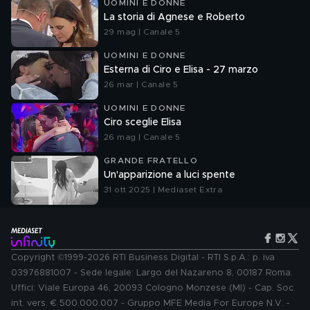
UOMINI E DONNE
La storia di Agnese e Roberto
29 mag | Canale 5
UOMINI E DONNE
Esterna di Ciro e Elisa - 27 marzo
26 mar | Canale 5
UOMINI E DONNE
Ciro sceglie Elisa
26 mag | Canale 5
GRANDE FRATELLO
Un'apparizione a luci spente
31 ott 2025 | Mediaset Extra
Copyright ©1999-2026 RTI Business Digital - RTI S.p.A.: p. iva
03976881007 - Sede legale: Largo del Nazareno 8, 00187 Roma.
Uffici: Viale Europa 46, 20093 Cologno Monzese (MI) - Cap. Soc.
int. vers. € 500.000.007 - Gruppo MFE Media For Europe N.V. -