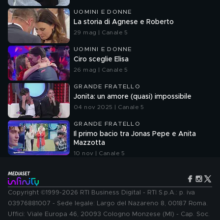
UOMINI E DONNE
La storia di Agnese e Roberto
29 mag | Canale 5
UOMINI E DONNE
Ciro sceglie Elisa
26 mag | Canale 5
GRANDE FRATELLO
Jonita: un amore (quasi) impossibile
04 nov 2025 | Canale 5
GRANDE FRATELLO
Il primo bacio tra Jonas Pepe e Anita
Mazzotta
10 nov | Canale 5
Copyright ©1999-2026 RTI Business Digital - RTI S.p.A.: p. iva
03976881007 - Sede legale: Largo del Nazareno 8, 00187 Roma.
Uffici: Viale Europa 46, 20093 Cologno Monzese (MI) - Cap. Soc.