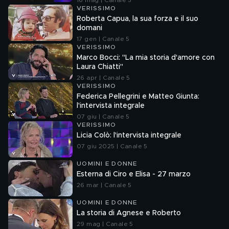
16 mag | Canale 5
VERISSIMO
Roberta Capua, la sua forza e il suo
domani
17 gen | Canale 5
VERISSIMO
Marco Bocci: "La mia storia d'amore con
Laura Chiatti"
26 apr | Canale 5
VERISSIMO
Federica Pellegrini e Matteo Giunta:
l'intervista integrale
07 giu | Canale 5
VERISSIMO
Licia Colò: l'intervista integrale
07 giu 2025 | Canale 5
UOMINI E DONNE
Esterna di Ciro e Elisa - 27 marzo
26 mar | Canale 5
UOMINI E DONNE
La storia di Agnese e Roberto
29 mag | Canale 5