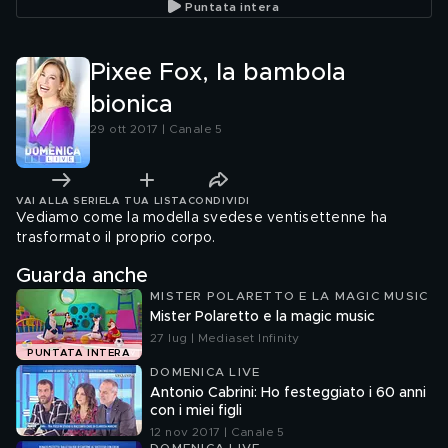
Puntata intera
Pixee Fox, la bambola
bionica
29 ott 2017 | Canale 5
VAI ALLA SERIE
LA TUA LISTA
CONDIVIDI
Vediamo come la modella svedese ventisettenne ha
trasformato il proprio corpo.
Guarda anche
MISTER POLARETTO E LA MAGIC MUSIC
Mister Polaretto e la magic music
27 lug | Mediaset Infinity
PUNTATA INTERA
DOMENICA LIVE
Antonio Cabrini: Ho festeggiato i 60 anni
con i miei figli
12 nov 2017 | Canale 5