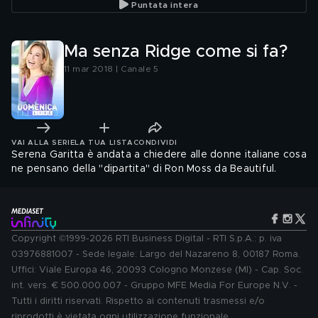
Puntata intera
Ma senza Ridge come si fa?
11 mar 2018 | Canale 5
VAI ALLA SERIE
LA TUA LISTA
CONDIVIDI
Serena Garitta è andata a chiedere alle donne italiane cosa
ne pensano della "dipartita" di Ron Moss da Beautiful.
Copyright ©1999-2026 RTI Business Digital - RTI S.p.A.: p. iva
03976881007 - Sede legale: Largo del Nazareno 8, 00187 Roma.
Uffici: Viale Europa 46, 20093 Cologno Monzese (MI) - Cap. Soc.
int. vers. € 500.000.007 - Gruppo MFE Media For Europe N.V. -
Tutti i diritti riservati. Rispetto ai contenuti trasmessi e/o
riprodotti è vietata ogni utilizzazione funzionale