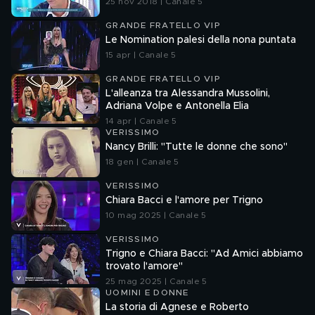
25 nov 2018 | Canale 5
GRANDE FRATELLO VIP
Le Nomination palesi della nona puntata
15 apr | Canale 5
GRANDE FRATELLO VIP
L'alleanza tra Alessandra Mussolini,
Adriana Volpe e Antonella Elia
14 apr | Canale 5
VERISSIMO
Nancy Brilli: "Tutte le donne che sono"
18 gen | Canale 5
VERISSIMO
Chiara Bacci e l'amore per Trigno
10 mag 2025 | Canale 5
VERISSIMO
Trigno e Chiara Bacci: "Ad Amici abbiamo
trovato l'amore"
25 mag 2025 | Canale 5
UOMINI E DONNE
La storia di Agnese e Roberto