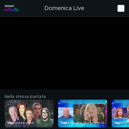
Domenica Live
Nella stessa puntata
Michela 
Vip senza soldi
Dalla ribalta alla povertà
dei film