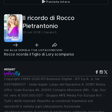
Puntata intera
Il ricordo di Rocco
Pietrantonio
30 set 2018 | Canale 5
VAI ALLA SERIE
LA TUA LISTA
CONDIVIDI
Rocco ricorda il figlio di Lory scomparso
Copyright ©1999-2026 RTI Business Digital - RTI S.p.A.: p. iva
03976881007 - Sede legale: Largo del Nazareno 8, 00187 Roma.
Uffici: Viale Europa 46, 20093 Cologno Monzese (MI) - Cap. Soc.
int. vers. € 500.000.007 - Gruppo MFE Media For Europe N.V. -
Tutti i diritti riservati. Rispetto ai contenuti trasmessi e/o
riprodotti è vietata ogni utilizzazione funzionale