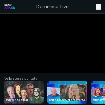
Domenica Live
Nella stessa puntata
Michela 
Vip senza soldi
Dalla ribalta alla povertà
dei film