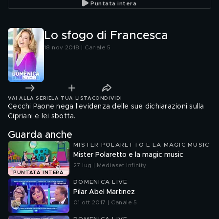
Puntata intera
Lo sfogo di Francesca
18 nov 2018 | Canale 5
VAI ALLA SERIE
LA TUA LISTA
CONDIVIDI
Cecchi Paone nega l'evidenza delle sue dichiarazioni sulla
Cipriani e lei sbotta.
Guarda anche
MISTER POLARETTO E LA MAGIC MUSIC
Mister Polaretto e la magic music
27 lug | Mediaset Infinity
PUNTATA INTERA
DOMENICA LIVE
Pilar Abel Martinez
01 ott 2017 | Canale 5