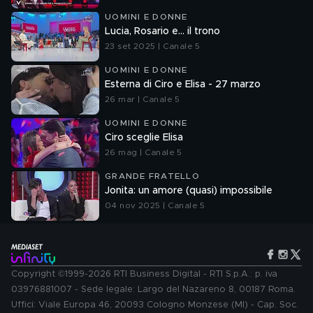
UOMINI E DONNE
Lucia, Rosario e... il trono
23 set 2025 | Canale 5
UOMINI E DONNE
Esterna di Ciro e Elisa - 27 marzo
26 mar | Canale 5
UOMINI E DONNE
Ciro sceglie Elisa
26 mag | Canale 5
GRANDE FRATELLO
Jonita: un amore (quasi) impossibile
04 nov 2025 | Canale 5
Copyright ©1999-2026 RTI Business Digital - RTI S.p.A.: p. iva
03976881007 - Sede legale: Largo del Nazareno 8, 00187 Roma.
Uffici: Viale Europa 46, 20093 Cologno Monzese (MI) - Cap. Soc.