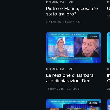
DOMENICA LIVE
D
Pietro e Marina, cosa c'è
U
stato tra loro?
2
07 feb 2021 | Canale 5
3 MIN
DOMENICA LIVE
D
La reazione di Barbara
I
alle dichiarazioni Den
C
Harrow
18 nov 2018 | Canale 5
2
4 MIN