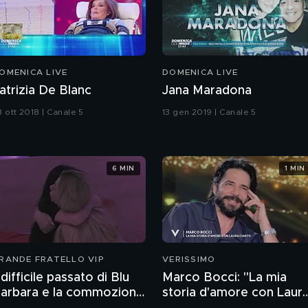
OMENICA LIVE
DOMENICA LIVE
atrizia De Blanc
Jana Maradona
8 ott 2018 | Canale 5
13 gen 2019 | Canale 5
6 MIN
1 MIN
RANDE FRATELLO VIP
VERISSIMO
l difficile passato di Blu
Marco Bocci: "La mia
arbara e la commozione
storia d'amore con Laur