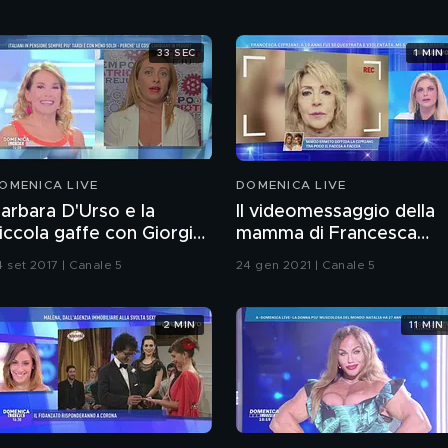
33 SEC
1 MIN
OMENICA LIVE
DOMENICA LIVE
arbara D'Urso e la
Il videomessaggio della
iccola gaffe con Giorgia
mamma di Francesca
eloni
Cipriani
4 set 2017 | Canale 5
24 gen 2021 | Canale 5
2 MIN
11 MIN