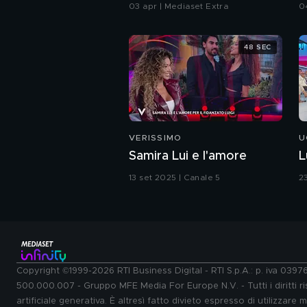
d
03 apr | Mediaset Extra
0
48 SEC
VERISSIMO
U
Samira Lui e l'amore
L
13 set 2025 | Canale 5
2
Copyright ©1999-2026 RTI Business Digital - RTI S.p.A.: p. iva 039
500.000.007 - Gruppo MFE Media For Europe N.V. - Tutti i diritti ris
artificiale generativa. È altresì fatto divieto espresso di utilizzare