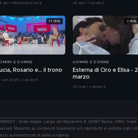
i Paola
Chiatti"
4 apr | Mediaset Extra
26 apr | Canale 5
17 MIN
3 MIN
OMINI E DONNE
UOMINI E DONNE
ucia, Rosario e... il trono
Esterna di Ciro e Elisa - 
marzo
3 set 2025 | Canale 5
26 mar | Canale 5
76881007 - Sede legale: Largo del Nazareno 8, 00187 Roma. Uffici: Vial
ervati. Rispetto ai contenuti trasmessi e/o riprodotti è vietata ogni uti
 mezzi automatizzati di data scraping.