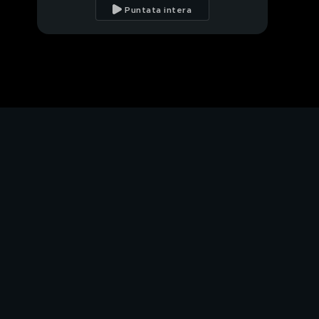
"canna gate"
Puntata intera
Il "canna gate"
Cecilia Capriotti ed il
"canna gate"
John Vitale diffama la
D'Urso
L'indignazione di
Barbara D'Urso
Alex Belli e Delia Duran
PROSSIMO VIDEO
Delia Duran accusa...