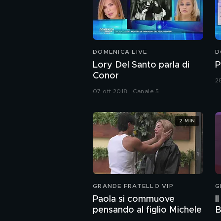
DOMENICA LIVE
D
Lory Del Santo parla di
P
Conor
2
07 ott 2018 | Canale 5
2 MIN
GRANDE FRATELLO VIP
G
Paola si commuove
I
pensando al figlio Michele
B