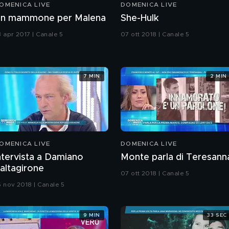
OMENICA LIVE
DOMENICA LIVE
n mammone per Malena
She-Hulk
3 apr 2017 | Canale 5
07 ott 2018 | Canale 5
7 MIN
2 MIN
OMENICA LIVE
DOMENICA LIVE
ntervista a Damiano
Monte parla di Teresann
altagirone
07 ott 2018 | Canale 5
5 nov 2018 | Canale 5
9 MIN
33 SEC