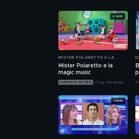
6 MIN
MISTER POLARETTO E LA
D
MAGIC MUSIC
Mister Polaretto e la
B
magic music
p
M
27 lug | Mediaset
2
PUNTATA INTERA
Infinity
1 MIN