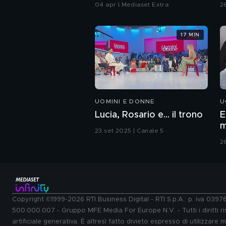
di Paola
C
04 apr | Mediaset Extra
2
17 MIN
UOMINI E DONNE
U
Lucia, Rosario e... il trono
E
m
23 set 2025 | Canale 5
2
Copyright ©1999-2026 RTI Business Digital - RTI S.p.A.: p. iva 039
500.000.007 - Gruppo MFE Media For Europe N.V. - Tutti i diritti ris
artificiale generativa. È altresì fatto divieto espresso di utilizzare