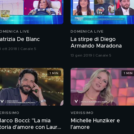
OMENICA LIVE
DOMENICA LIVE
atrizia De Blanc
La stirpe di Diego
Armando Maradona
8 ott 2018 | Canale 5
13 gen 2019 | Canale 5
1 MIN
1 MIN
ERISSIMO
VERISSIMO
arco Bocci: "La mia
Michelle Hunziker e
toria d'amore con Laura
l'amore