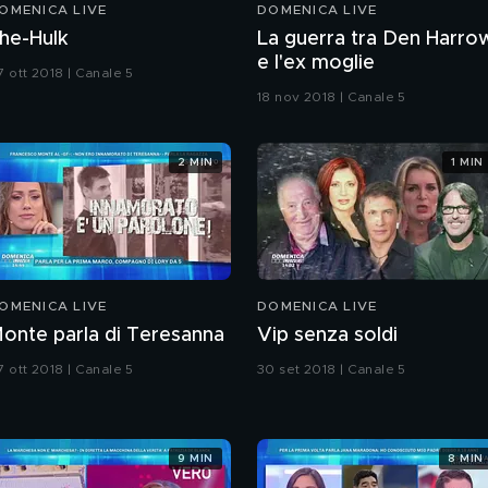
OMENICA LIVE
DOMENICA LIVE
he-Hulk
La guerra tra Den Harro
e l'ex moglie
7 ott 2018 | Canale 5
18 nov 2018 | Canale 5
2 MIN
1 MIN
OMENICA LIVE
DOMENICA LIVE
onte parla di Teresanna
Vip senza soldi
7 ott 2018 | Canale 5
30 set 2018 | Canale 5
9 MIN
8 MIN