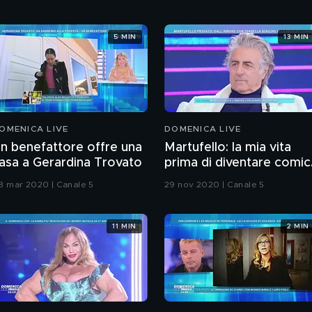
5 MIN
13 MIN
OMENICA LIVE
DOMENICA LIVE
n benefattore offre una
Martufello: la mia vita
asa a Gerardina Trovato
prima di diventare comi
e le mie donne
8 mar 2020 | Canale 5
29 nov 2020 | Canale 5
11 MIN
2 MIN