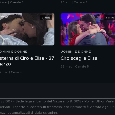
hiatti"
6 apr | Canale 5
26 apr | Canale 5
3 MIN
7 MIN
OMINI E DONNE
UOMINI E DONNE
sterna di Ciro e Elisa - 27
Ciro sceglie Elisa
arzo
26 mag | Canale 5
6 mar | Canale 5
76881007 - Sede legale: Largo del Nazareno 8, 00187 Roma. Uffici: Vial
ervati. Rispetto ai contenuti trasmessi e/o riprodotti è vietata ogni uti
 mezzi automatizzati di data scraping.