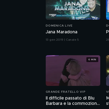
DOMENICA LIVE
D
Jana Maradona
P
13 gen 2019 | Canale 5
2
6 MIN
GRANDE FRATELLO VIP
V
Il difficile passato di Blu
M
Barbara e la commozione
s