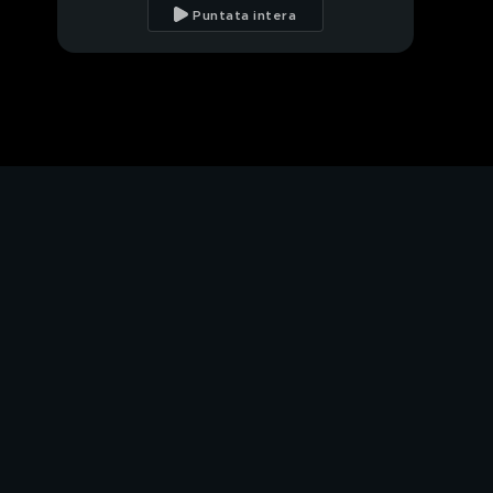
"canna gate"
Puntata intera
Il "canna gate"
Cecilia Capriotti ed il
"canna gate"
John Vitale diffama la
D'Urso
PROSSIMO VIDEO
L'indignazione di
Barbara D'Urso
Alex Belli e Delia Duran
Delia Duran accusa...