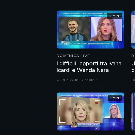
9 MIN
DOMENICA LIVE
D
I difficili rapporti tra Ivana
U
Icardi e Wanda Nara
c
02 dic 2018 | Canale 5
0
1 MIN