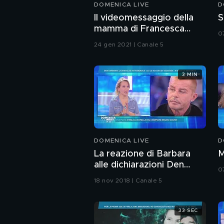
DOMENICA LIVE
D
Il videomessaggio della
S
mamma di Francesca
0
Cipriani
24 gen 2021 | Canale 5
3 MIN
DOMENICA LIVE
D
La reazione di Barbara
M
alle dichiarazioni Den
0
Harrow
18 nov 2018 | Canale 5
33 SEC