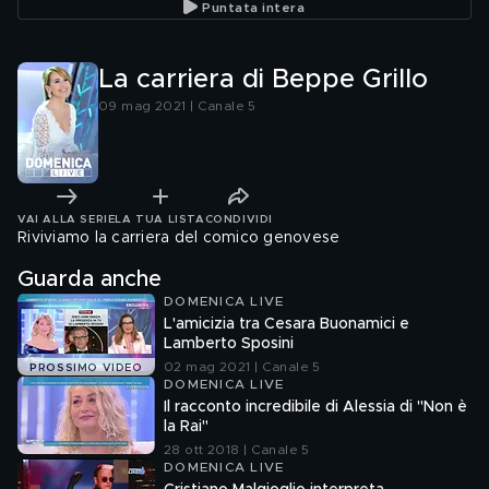
Puntata intera
ripetute"
La carriera di Beppe Grillo
09 mag 2021 | Canale 5
VAI ALLA SERIE
LA TUA LISTA
CONDIVIDI
Riviviamo la carriera del comico genovese
Guarda anche
DOMENICA LIVE
L'amicizia tra Cesara Buonamici e
Lamberto Sposini
02 mag 2021 | Canale 5
PROSSIMO VIDEO
DOMENICA LIVE
Il racconto incredibile di Alessia di "Non è
la Rai"
28 ott 2018 | Canale 5
DOMENICA LIVE