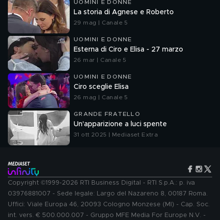
UOMINI E DONNE
La storia di Agnese e Roberto
29 mag | Canale 5
UOMINI E DONNE
Esterna di Ciro e Elisa - 27 marzo
26 mar | Canale 5
UOMINI E DONNE
Ciro sceglie Elisa
26 mag | Canale 5
GRANDE FRATELLO
Un'apparizione a luci spente
31 ott 2025 | Mediaset Extra
Copyright ©1999-2026 RTI Business Digital - RTI S.p.A.: p. iva
03976881007 - Sede legale: Largo del Nazareno 8, 00187 Roma.
Uffici: Viale Europa 46, 20093 Cologno Monzese (MI) - Cap. Soc.
int. vers. € 500.000.007 - Gruppo MFE Media For Europe N.V. -