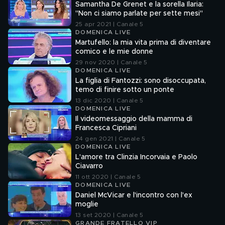
Samantha De Grenet e la sorella Ilaria:
"Non ci siamo parlate per sette mesi"
25 apr 2021 | Canale 5
DOMENICA LIVE
Martufello: la mia vita prima di diventare
comico e le mie donne
29 nov 2020 | Canale 5
DOMENICA LIVE
La figlia di Fantozzi: sono disoccupata,
temo di finire sotto un ponte
13 dic 2020 | Canale 5
DOMENICA LIVE
Il videomessaggio della mamma di
Francesca Cipriani
24 gen 2021 | Canale 5
DOMENICA LIVE
L'amore tra Clinzia Incorvaia e Paolo
Ciavarro
11 ott 2020 | Canale 5
DOMENICA LIVE
Daniel McVicar e l'incontro con l'ex
moglie
13 set 2020 | Canale 5
GRANDE FRATELLO VIP