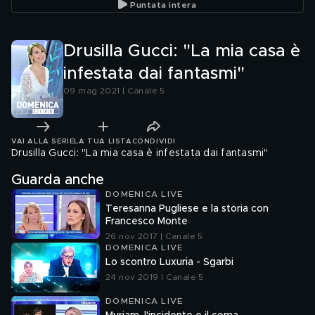
Puntata intera
ripetute"
Drusilla Gucci: "La mia casa è
infestata dai fantasmi"
09 mag 2021 | Canale 5
VAI ALLA SERIE
LA TUA LISTA
CONDIVIDI
Drusilla Gucci: "La mia casa è infestata dai fantasmi"
Guarda anche
DOMENICA LIVE
Teresanna Pugliese e la storia con
Francesco Monte
26 nov 2017 | Canale 5
DOMENICA LIVE
Lo scontro Luxuria - Sgarbi
24 nov 2019 | Canale 5
DOMENICA LIVE