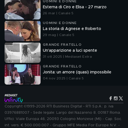
UOMINI E DONNE
Esterna di Ciro e Elisa - 27 marzo
26 mar | Canale 5
UOMINI E DONNE
La storia di Agnese e Roberto
29 mag | Canale 5
GRANDE FRATELLO
Un'apparizione a luci spente
31 ott 2025 | Mediaset Extra
GRANDE FRATELLO
Jonita: un amore (quasi) impossibile
04 nov 2025 | Canale 5
Copyright ©1999-2026 RTI Business Digital - RTI S.p.A.: p. iva
03976881007 - Sede legale: Largo del Nazareno 8, 00187 Roma.
Uffici: Viale Europa 46, 20093 Cologno Monzese (MI) - Cap. Soc.
int. vers. € 500.000.007 - Gruppo MFE Media For Europe N.V. -