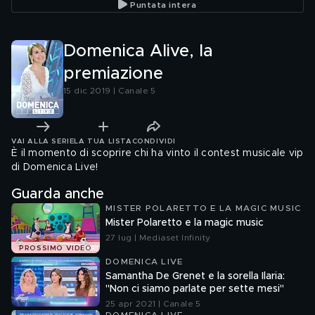
Puntata intera
Domenica Alive, la
premiazione
15 dic 2019 | Canale 5
VAI ALLA SERIE
LA TUA LISTA
CONDIVIDI
È il momento di scoprire chi ha vinto il contest musicale vip
di Domenica Live!
Guarda anche
MISTER POLARETTO E LA MAGIC MUSIC
Mister Polaretto e la magic music
27 lug | Mediaset Infinity
PROSSIMO VIDEO
DOMENICA LIVE
Samantha De Grenet e la sorella Ilaria:
"Non ci siamo parlate per sette mesi"
25 apr 2021 | Canale 5