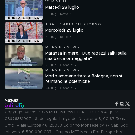
10 MINUTI
Martedì 28 luglio
28 lug | Rete 4
PUNTATA INTERA
TG4 - DIARIO DEL GIORNO
Mercoledì 29 luglio
29 lug | Rete 4
PUNTATA INTERA
MORNING NEWS
Maranza in mare, "Due ragazzi saliti sulla
mia barca ormeggiata"
28 lug | Canale 5
MORNING NEWS
Morto ammanettato a Bologna, non si
fermano le polemiche
24 lug | Canale 5
Copyright ©1999-2026 RTI Business Digital - RTI S.p.A.: p. iva
03976881007 - Sede legale: Largo del Nazareno 8, 00187 Roma.
Uffici: Viale Europa 46, 20093 Cologno Monzese (MI) - Cap. Soc.
int. vers. € 500.000.007 - Gruppo MFE Media For Europe N.V. -