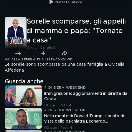
Puntata intera
Sorelle scomparse, gli appelli
di mamma e papà: "Tornate
a casa"
17 giu | Canale 5
VAI ALLA SERIE
LA TUA LISTA
CONDIVIDI
Le sorelle sono scomparse da una casa famiglia a Civitella
Alfedena
Guarda anche
4 DI SERA WEEKEND
Immigrazione: aggiornamenti in diretta da
Ceuta
01 ago | Rete 4
4 DI SERA WEEKEND
Nella mente di Donald Trump: il punto di
vista dello psichiatra Leonardo
Mendolicchio
02 ago | Rete 4