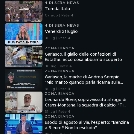
4 DI SERA NEWS
Torrida Italia
07 ago | Rete 4
4 DI SERA NEWS
Venerdì 31 luglio
31 lug | Rete 4
PUNTATA INTERA
ZONA BIANCA
Garlasco, il giallo delle confezioni di
Estathè: ecco cosa abbiamo scoperto
30 lug | Rete 4
ZONA BIANCA
Garlasco, la madre di Andrea Sempio:
"Mio marito quando parla ricama sulle
cose"
31 lug | Rete 4
ZONA BIANCA
Leonardo Bove, sopravvissuto al rogo di
Crans-Montana, la squadra di calcio: "Ti
aspettiamo"
31 lug | Rete 4
ZONA BIANCA
Esodo di agosto al via, l'esperto: "Benzina
a 3 euro? Non lo escludo"