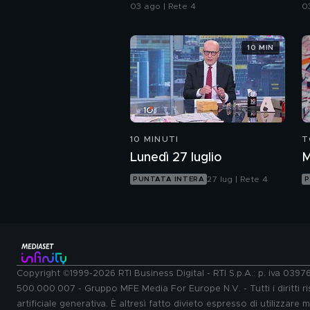
spazzatura
c
03 ago | Rete 4
0
10 MIN
10 MINUTI
T
Lunedì 27 luglio
M
27 lug | Rete 4
PUNTATA INTERA
P
Copyright ©1999-2026 RTI Business Digital - RTI S.p.A.: p. iva 039
500.000.007 - Gruppo MFE Media For Europe N.V. - Tutti i diritti ris
artificiale generativa. È altresì fatto divieto espresso di utilizzare