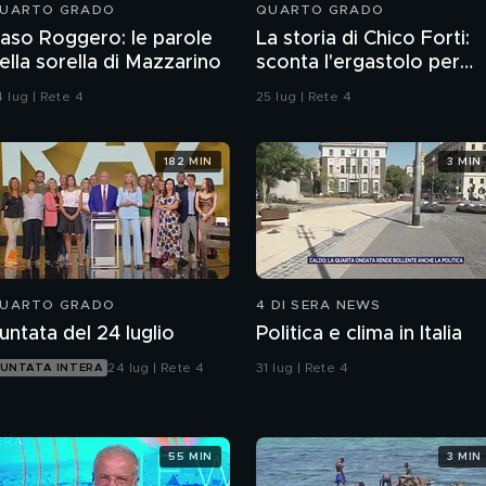
UARTO GRADO
QUARTO GRADO
aso Roggero: le parole
La storia di Chico Forti:
ella sorella di Mazzarino
sconta l'ergastolo per
omicidio
 lug | Rete 4
25 lug | Rete 4
182 MIN
3 MIN
UARTO GRADO
4 DI SERA NEWS
untata del 24 luglio
Politica e clima in Italia
24 lug | Rete 4
31 lug | Rete 4
UNTATA INTERA
55 MIN
3 MIN