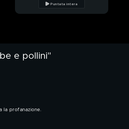
Sempio: "Ha ucciso
Puntata intera
Chiara dopo un rifiuto"
Morte avvelenate, la
scientifica torna nella
casa delle vittime
Morte avvelenate:
nuovo sopralluogo
casa, sequestrati pc e
telefoni
e e pollini"
Morte avvelenate, il
padre Gianni ascoltato
per cinque ore
Anziana rischia lo
sfratto dal figlio: "Mi
mandano via, sono
cieca"
Narcotizzato ed
evirato nel sonno dalla
moglie, il movente la
a la profanazione.
gelosia
Narcotizzato ed
evirato nel sonno dalla