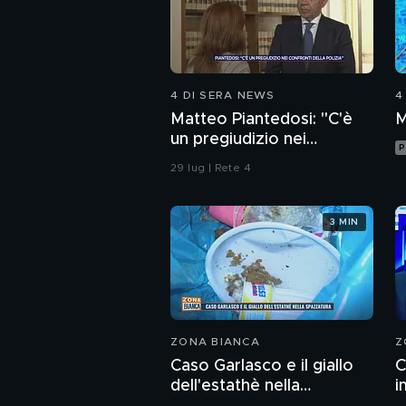
4 DI SERA NEWS
4
Matteo Piantedosi: "C'è
M
un pregiudizio nei
P
confronti della polizia"
29 lug | Rete 4
3 MIN
ZONA BIANCA
Z
Caso Garlasco e il giallo
C
dell'estathè nella
i