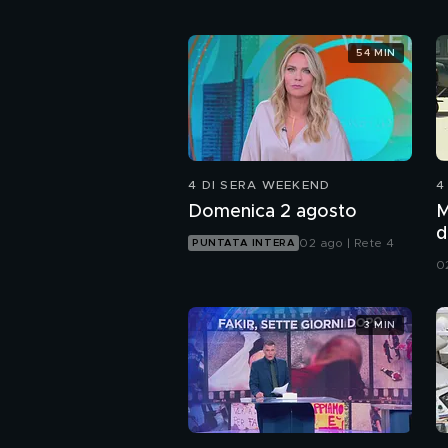
54 MIN
4 DI SERA WEEKEND
4
Domenica 2 agosto
M
d
02 ago | Rete 4
PUNTATA INTERA
0
3 MIN