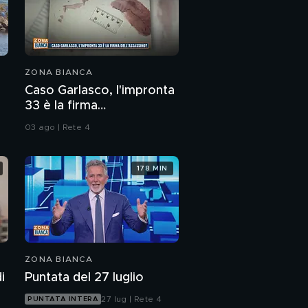
ZONA BIANCA
Caso Garlasco, l'impronta
33 è la firma
dell'assassino?
03 ago | Rete 4
178 MIN
ZONA BIANCA
i
Puntata del 27 luglio
27 lug | Rete 4
PUNTATA INTERA