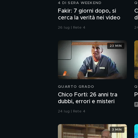
4 DI SERA WEEKEND
Q
Fakir: 7 giorni dopo, si
C
cerca la verità nei video
d
26 lug | Rete 4
24
23 MIN
QUARTO GRADO
Q
Chico Forti: 26 anni tra
P
dubbi, errori e misteri
P
24 lug | Rete 4
3 MIN