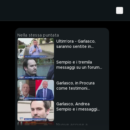
Nella stessa puntata
Ultim'ora - Garlasco,
saranno sentite in
Procura come
testimoni le gemelle
Cappa
Sempio e i tremila
messaggi su un forum
di tattiche di
seduzione
Garlasco, in Procura
come testimoni
gemelle Cappa e
Marco Poggi
Garlasco, Andrea
Sempio e i messaggi
su un forum
Nuove accuse a