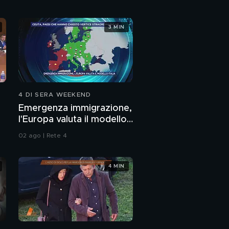
moglie - Una
testimonianza
Pamela Genini:
3 MIN
"Ricerche web di
Dolci su tombe e
pollini"
Pamela Genini, nella
proprietà di Dolci:
rocce e grotte
PROSSIMO VIDEO
irraggiungibili
4 DI SERA WEEKEND
Il paese invaso dai
Pavoni: deposte nuove
Emergenza immigrazione,
uova, cresce
l'Europa valuta il modello
preoccupazione
Italia
Chiude studio
02 ago | Rete 4
dentistico: 150
persone con debiti e
senza cure
4 MIN
Stasera appuntamento
con "I Cesaroni - Il
ritorno"