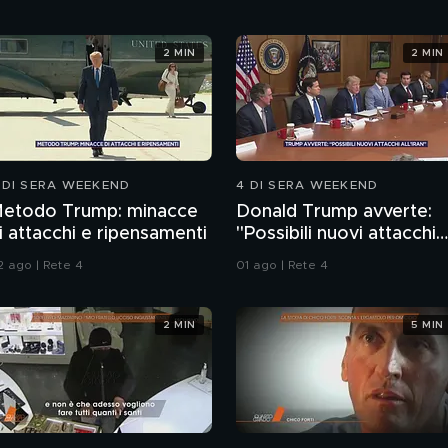
2 MIN
2 MIN
 DI SERA WEEKEND
4 DI SERA WEEKEND
etodo Trump: minacce
Donald Trump avverte:
i attacchi e ripensamenti
"Possibili nuovi attacchi
all'Iran"
2 ago | Rete 4
01 ago | Rete 4
2 MIN
5 MIN