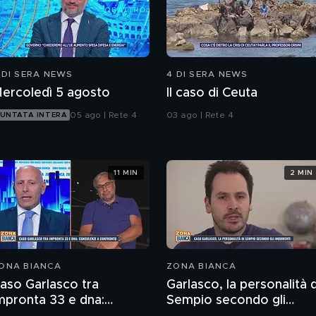
 DI SERA NEWS
4 DI SERA NEWS
ercoledì 5 agosto
Il caso di Ceuta
05 ago | Rete 4
03 ago | Rete 4
UNTATA INTERA
11 MIN
2 MIN
ONA BIANCA
ZONA BIANCA
aso Garlasco tra
Garlasco, la personalità d
mpronta 33 e dna:
Sempio secondo gli