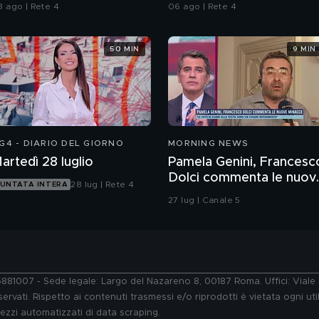
onsulenze a confronto
inquirenti
3 ago | Rete 4
06 ago | Rete 4
50 MIN
9 MIN
G4 - DIARIO DEL GIORNO
MORNING NEWS
artedì 28 luglio
Pamela Genini, Francesc
Dolci commenta le nuov
28 lug | Rete 4
UNTATA INTERA
minacce
27 lug | Canale 5
76881007 - Sede legale: Largo del Nazareno 8, 00187 Roma. Uffici: Vial
ervati. Rispetto ai contenuti trasmessi e/o riprodotti è vietata ogni uti
 mezzi automatizzati di data scraping.