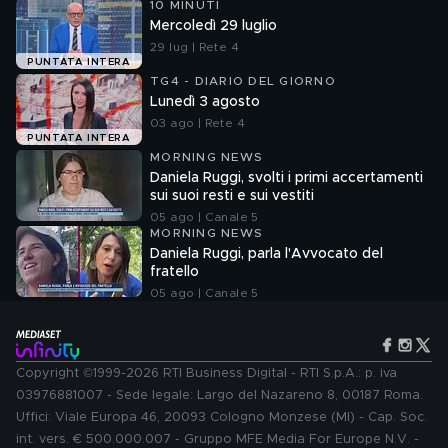
10 MINUTI
Mercoledì 29 luglio
29 lug | Rete 4
PUNTATA INTERA
TG4 - DIARIO DEL GIORNO
Lunedì 3 agosto
03 ago | Rete 4
PUNTATA INTERA
MORNING NEWS
Daniela Ruggi, svolti i primi accertamenti
sui suoi resti e sui vestiti
05 ago | Canale 5
MORNING NEWS
Daniela Ruggi, parla l'Avvocato del
fratello
05 ago | Canale 5
Copyright ©1999-2026 RTI Business Digital - RTI S.p.A.: p. iva
03976881007 - Sede legale: Largo del Nazareno 8, 00187 Roma.
Uffici: Viale Europa 46, 20093 Cologno Monzese (MI) - Cap. Soc.
int. vers. € 500.000.007 - Gruppo MFE Media For Europe N.V. -