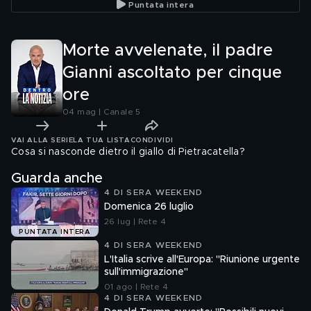
Puntata intera
le gemelle Cappa
Morte avvelenate, il padre
Gianni ascoltato per cinque
ore
04 mag | Canale 5
VAI ALLA SERIE
LA TUA LISTA
CONDIVIDI
Cosa si nasconde dietro il giallo di Pietracatella?
Guarda anche
4 DI SERA WEEKEND
Domenica 26 luglio
26 lug | Rete 4
PUNTATA INTERA
4 DI SERA WEEKEND
L'Italia scrive all'Europa: "Riunione urgente
sull'immigrazione"
01 ago | Rete 4
4 DI SERA WEEKEND