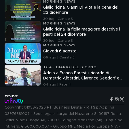
MORNING NEWS
Giallo ricina, Gianni Di Vita e la cena del
23 dicembre
30 lug | Canale 5
MORNING NEWS
Giallo ricina, la figlia maggiore descrive i
pasti del 24 dicembre
30 lug | Canale 5
MORNING NEWS
Giovedì 6 agosto
06 ago | Canale 5
PUNTATA INTERA
TG4 - DIARIO DEL GIORNO
Addio a Franco Baresi: il ricordo di
Demetrio Albertini, Clarence Seedorf e
Giovanni Galli
04 ago | Rete 4
Copyright ©1999-2026 RTI Business Digital - RTI S.p.A.: p. iva
03976881007 - Sede legale: Largo del Nazareno 8, 00187 Roma.
Uffici: Viale Europa 46, 20093 Cologno Monzese (MI) - Cap. Soc.
int. vers. € 500.000.007 - Gruppo MFE Media For Europe N.V. -