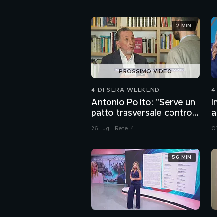
2 MIN
PROSSIMO VIDEO
4 DI SERA WEEKEND
4
Antonio Polito: "Serve un
I
patto trasversale contro
a
la violenza"
d
26 lug | Rete 4
0
56 MIN