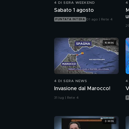
4 DI SERA WEEKEND
4
Sabato 1 agosto
M
u
01 ago | Rete 4
PUNTATA INTERA
c
29
4 MIN
4 DI SERA NEWS
4
Invasione dal Marocco!
V
31 lug | Rete 4
P
3 MIN