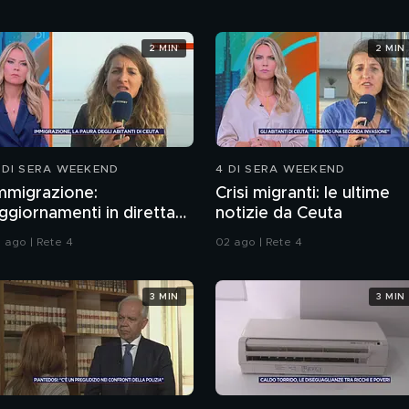
2 MIN
2 MIN
 DI SERA WEEKEND
4 DI SERA WEEKEND
mmigrazione:
Crisi migranti: le ultime
ggiornamenti in diretta
notizie da Ceuta
a Ceuta
1 ago | Rete 4
02 ago | Rete 4
3 MIN
3 MIN