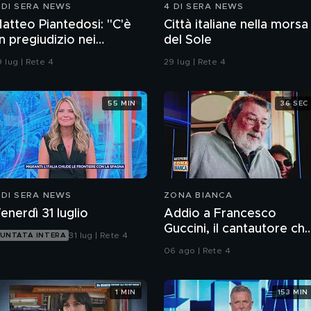
 DI SERA NEWS
4 DI SERA NEWS
atteo Piantedosi: "C'è
Città italiane nella morsa
n pregiudizio nei
del Sole
onfronti della polizia"
 lug | Rete 4
29 lug | Rete 4
55 MIN
36 SEC
 DI SERA NEWS
ZONA BIANCA
enerdì 31 luglio
Addio a Francesco
Guccini, il cantautore ch
31 lug | Rete 4
UNTATA INTERA
ha raccontato l'Italia
06 ago | Rete 4
1 MIN
153 MIN