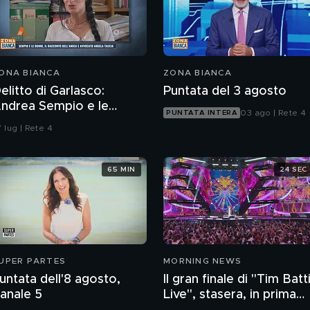
ONA BIANCA
ZONA BIANCA
elitto di Garlasco:
Puntata del 3 agosto
ndrea Sempio e le
03 ago | Rete 4
PUNTATA INTERA
onne, il racconto
 lug | Rete 4
ell'amica e avvocato
ngela Taccia
65 MIN
24 SEC
UPER PARTES
MORNING NEWS
untata dell'8 agosto,
Il gran finale di "Tim Batti
anale 5
Live", stasera, in prima