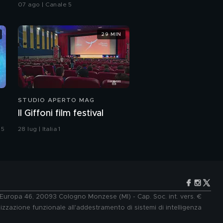
della canzone d'autore
07 ago | Canale 5
29 MIN
STUDIO APERTO MAG
Il Giffoni film festival
 5
28 lug | Italia 1
e Europa 46, 20093 Cologno Monzese (MI) - Cap. Soc. int. vers. €
lizzazione funzionale all'addestramento di sistemi di intelligenza