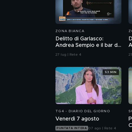
ZONA BIANCA
Z
Delitto di Garlasco:
D
Andrea Sempio e il bar di
A
Vigevano e i racconti
d
27 lug | Rete 4
27
della madre
d
A
53 MIN
TG4 - DIARIO DEL GIORNO
S
Venerdì 7 agosto
P
C
07 ago | Rete 4
PUNTATA INTERA