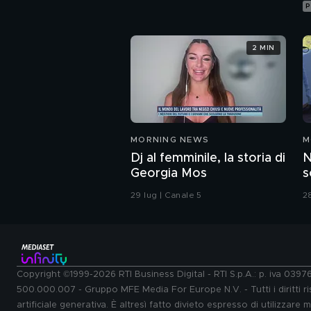
P
2 MIN
MORNING NEWS
M
Dj al femminile, la storia di
N
Georgia Mos
s
I
29 lug | Canale 5
2
Copyright ©1999-2026 RTI Business Digital - RTI S.p.A.: p. iva 039
500.000.007 - Gruppo MFE Media For Europe N.V. - Tutti i diritti ris
artificiale generativa. È altresì fatto divieto espresso di utilizzare