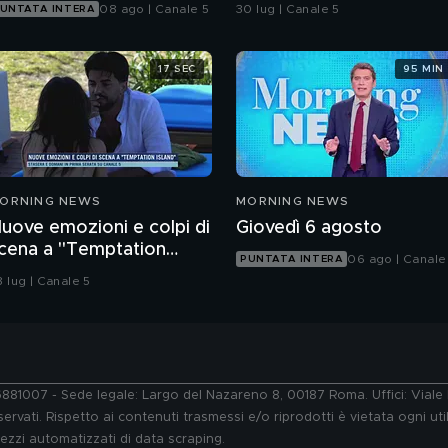
serata, su Canale 5
08 ago | Canale 5
30 lug | Canale 5
UNTATA INTERA
17 SEC
95 MIN
ORNING NEWS
MORNING NEWS
uove emozioni e colpi di
Giovedì 6 agosto
cena a "Temptation
06 ago | Canale
PUNTATA INTERA
sland"
8 lug | Canale 5
76881007 - Sede legale: Largo del Nazareno 8, 00187 Roma. Uffici: Vial
ervati. Rispetto ai contenuti trasmessi e/o riprodotti è vietata ogni uti
 mezzi automatizzati di data scraping.