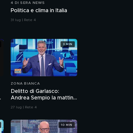
4 DI SERA NEWS
Politica e clima in Italia
31 lug | Rete 4
3 MIN
ZONA BIANCA
Delitto di Garlasco:
e
Andrea Sempio la mattina
del delitto è stato in un
27 lug | Rete 4
bar?
10 MIN