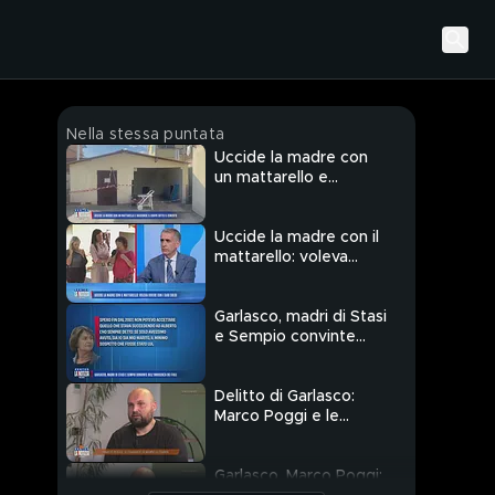
Nella stessa puntata
Uccide la madre con
un mattarello e
nasconde il corpo
sotto il cemento
Uccide la madre con il
mattarello: voleva
vivere con i suoi soldi
Garlasco, madri di Stasi
e Sempio convinte
dell'innocenza dei figli
Delitto di Garlasco:
Marco Poggi e le
chiamate di Sempio a
Chiara
Garlasco, Marco Poggi: