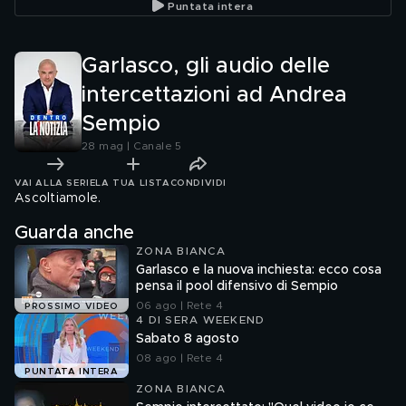
Puntata intera
Procura
Garlasco, gli audio delle
intercettazioni ad Andrea
Sempio
28 mag | Canale 5
VAI ALLA SERIE
LA TUA LISTA
CONDIVIDI
Ascoltiamole.
Guarda anche
ZONA BIANCA
Garlasco e la nuova inchiesta: ecco cosa
pensa il pool difensivo di Sempio
06 ago | Rete 4
PROSSIMO VIDEO
4 DI SERA WEEKEND
Sabato 8 agosto
08 ago | Rete 4
PUNTATA INTERA
ZONA BIANCA