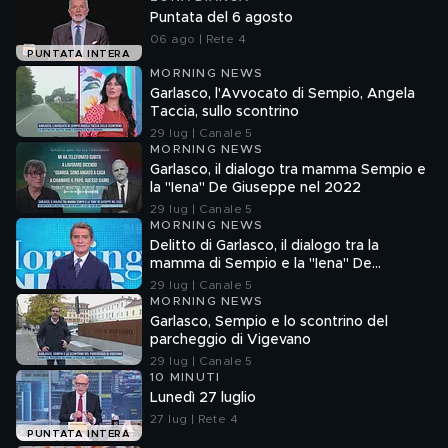
Puntata del 6 agosto
06 ago | Rete 4
PUNTATA INTERA
MORNING NEWS
Garlasco, l'Avvocato di Sempio, Angela
Taccia, sullo scontrino
29 lug | Canale 5
MORNING NEWS
Garlasco, il dialogo tra mamma Sempio e
la "Iena" De Giuseppe nel 2022
29 lug | Canale 5
MORNING NEWS
Delitto di Garlasco, il dialogo tra la
mamma di Sempio e la "Iena" De
Giuseppe nel 2022
29 lug | Canale 5
MORNING NEWS
Garlasco, Sempio e lo scontrino del
parcheggio di Vigevano
29 lug | Canale 5
10 MINUTI
Lunedì 27 luglio
27 lug | Rete 4
PUNTATA INTERA