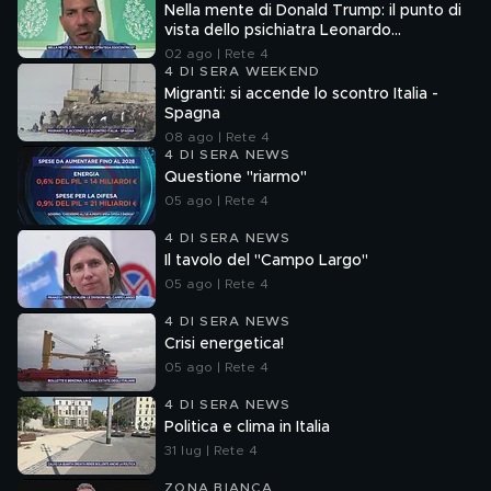
Nella mente di Donald Trump: il punto di
vista dello psichiatra Leonardo
Mendolicchio
02 ago | Rete 4
4 DI SERA WEEKEND
Migranti: si accende lo scontro Italia -
Spagna
08 ago | Rete 4
4 DI SERA NEWS
Questione "riarmo"
05 ago | Rete 4
4 DI SERA NEWS
Il tavolo del "Campo Largo"
05 ago | Rete 4
4 DI SERA NEWS
Crisi energetica!
05 ago | Rete 4
4 DI SERA NEWS
Politica e clima in Italia
31 lug | Rete 4
ZONA BIANCA