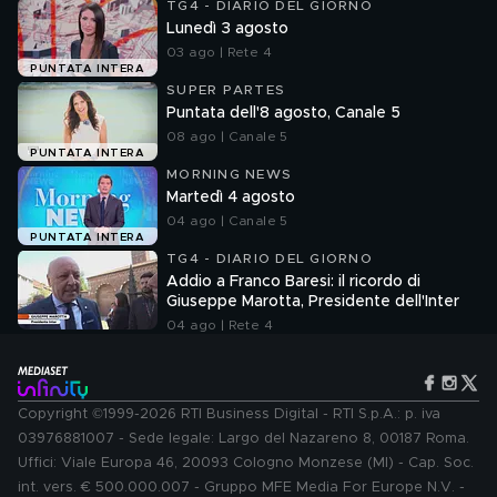
TG4 - DIARIO DEL GIORNO
Lunedì 3 agosto
03 ago | Rete 4
PUNTATA INTERA
SUPER PARTES
Puntata dell'8 agosto, Canale 5
08 ago | Canale 5
PUNTATA INTERA
MORNING NEWS
Martedì 4 agosto
04 ago | Canale 5
PUNTATA INTERA
TG4 - DIARIO DEL GIORNO
Addio a Franco Baresi: il ricordo di
Giuseppe Marotta, Presidente dell'Inter
04 ago | Rete 4
Copyright ©1999-2026 RTI Business Digital - RTI S.p.A.: p. iva
03976881007 - Sede legale: Largo del Nazareno 8, 00187 Roma.
Uffici: Viale Europa 46, 20093 Cologno Monzese (MI) - Cap. Soc.
int. vers. € 500.000.007 - Gruppo MFE Media For Europe N.V. -