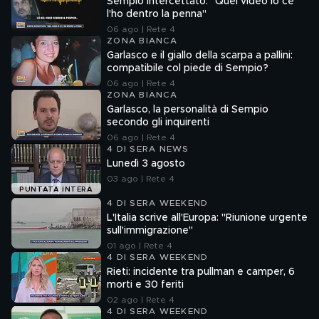
Sempio intercettato: "Quel video io ce
l'ho dentro la penna"
06 ago | Rete 4
ZONA BIANCA
Garlasco e il giallo della scarpa a pallini:
compatibile col piede di Sempio?
06 ago | Rete 4
ZONA BIANCA
Garlasco, la personalità di Sempio
secondo gli inquirenti
06 ago | Rete 4
4 DI SERA NEWS
Lunedì 3 agosto
03 ago | Rete 4
PUNTATA INTERA
4 DI SERA WEEKEND
L'Italia scrive all'Europa: "Riunione urgente
sull'immigrazione"
01 ago | Rete 4
4 DI SERA WEEKEND
Rieti: incidente tra pullman e camper, 6
morti e 30 feriti
02 ago | Rete 4
4 DI SERA WEEKEND