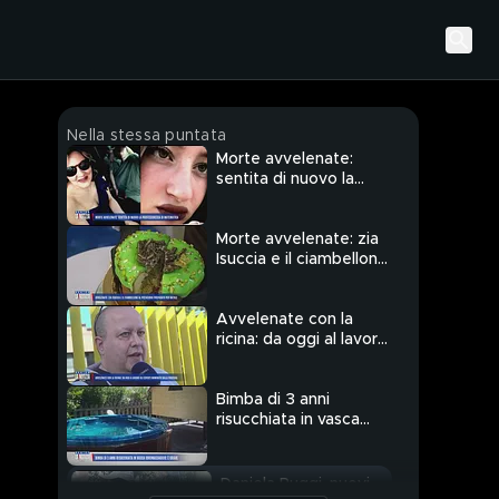
Nella stessa puntata
Morte avvelenate:
sentita di nuovo la
professoressa di
matematica
Morte avvelenate: zia
Isuccia e il ciambellone
al pistacchio per
Natale
Avvelenate con la
ricina: da oggi al lavoro
gli esperti nominati
dalla Procura
Bimba di 3 anni
risucchiata in vasca
idromassaggio: è grave
Daniela Ruggi, nuovi