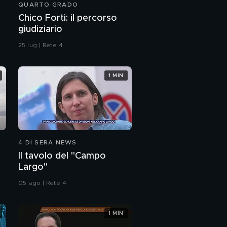
QUARTO GRADO
animali"
Chico Forti: il percorso
giudiziario
25 lug | Rete 4
1 MIN
4 DI SERA NEWS
Il tavolo del "Campo
Largo"
05 ago | Rete 4
1 MIN