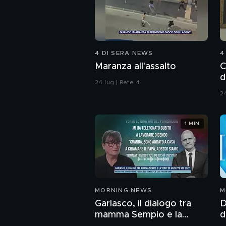
4 DI SERA NEWS
4
Maranza all'assalto
C
d
24 lug | Rete 4
A
24
1 MIN
MORNING NEWS
M
Garlasco, il dialogo tra
D
mamma Sempio e la
d