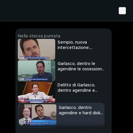
Nella stessa puntata
Sempio, nuova
intercettazione:
"Quando sono andato
io il sangue c'era"
Garlasco, dentro le
agendine le ossessioni
di Andrea Sempio
Delitto di Garlasco,
dentro agendine e
hard disk le ossessioni
di Andrea Sempio
Garlasco, dentro
agendine e hard disk
le ossessioni di
Sempio - Parla
l'avvocato Cataliotti
Garlasco, il "soliloquio"