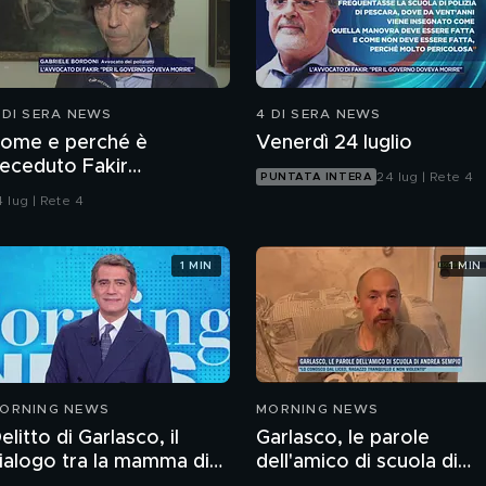
 DI SERA NEWS
4 DI SERA NEWS
ome e perché è
Venerdì 24 luglio
eceduto Fakir
24 lug | Rete 4
PUNTATA INTERA
bderrahim?
 lug | Rete 4
1 MIN
1 MIN
ORNING NEWS
MORNING NEWS
elitto di Garlasco, il
Garlasco, le parole
ialogo tra la mamma di
dell'amico di scuola di