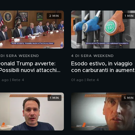
2 MIN
1 MIN
 DI SERA WEEKEND
4 DI SERA WEEKEND
onald Trump avverte:
Esodo estivo, in viaggio
Possibili nuovi attacchi
con carburanti in aumen
ll'Iran"
1 ago | Rete 4
01 ago | Rete 4
1 MIN
5 MIN