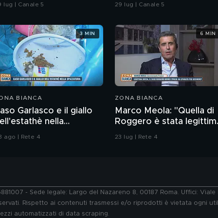
empio e la "Iena" De
Andrea Sempio
9 lug | Canale 5
29 lug | Canale 5
iuseppe nel 2022
3 MIN
6 MIN
ONA BIANCA
ZONA BIANCA
aso Garlasco e il giallo
Marco Meola: "Quella di
ell'estathè nella
Roggero è stata legittim
pazzatura
difesa"
3 ago | Rete 4
23 lug | Rete 4
76881007 - Sede legale: Largo del Nazareno 8, 00187 Roma. Uffici: Vial
ervati. Rispetto ai contenuti trasmessi e/o riprodotti è vietata ogni uti
 mezzi automatizzati di data scraping.