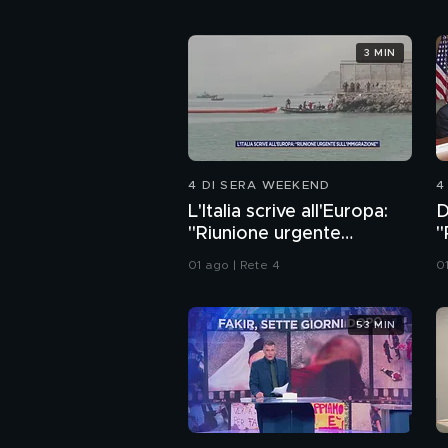
3 MIN
4 DI SERA WEEKEND
4
L'Italia scrive all'Europa:
D
"Riunione urgente
"
sull'immigrazione"
a
01 ago | Rete 4
0
53 MIN