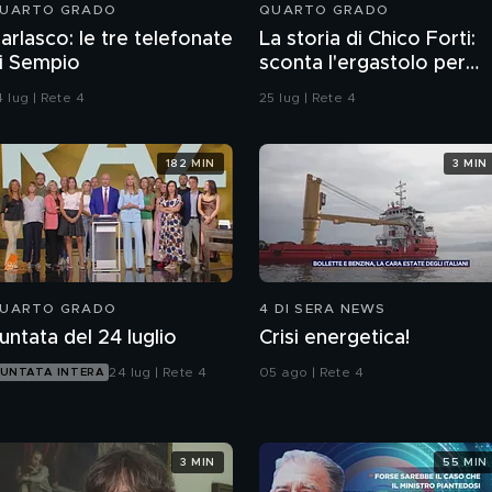
UARTO GRADO
QUARTO GRADO
arlasco: le tre telefonate
La storia di Chico Forti:
i Sempio
sconta l'ergastolo per
omicidio
 lug | Rete 4
25 lug | Rete 4
182 MIN
3 MIN
UARTO GRADO
4 DI SERA NEWS
untata del 24 luglio
Crisi energetica!
24 lug | Rete 4
05 ago | Rete 4
UNTATA INTERA
3 MIN
55 MIN