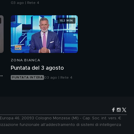
consulenze a confronto
03 ago | Rete 4
153 MIN
ZONA BIANCA
Puntata del 3 agosto
a
03 ago | Rete 4
PUNTATA INTERA
e Europa 46, 20093 Cologno Monzese (MI) - Cap. Soc. int. vers. €
lizzazione funzionale all'addestramento di sistemi di intelligenza