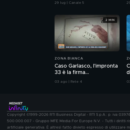
"Iena" De Giuseppe nel
S
29 lug | Canale 5
2
2022
G
2 MIN
ZONA BIANCA
Z
Caso Garlasco, l'impronta
C
33 è la firma
d
dell'assassino?
s
03 ago | Rete 4
0
Copyright ©1999-2026 RTI Business Digital - RTI S.p.A.: p. iva 039
500.000.007 - Gruppo MFE Media For Europe N.V. - Tutti i diritti ris
artificiale generativa. È altresì fatto divieto espresso di utilizzare