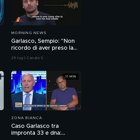
MORNING NEWS
Garlasco, Sempio: "Non
ricordo di aver preso la
bottiglietta d'acqua"
29 lug | Canale 5
11 MIN
ZONA BIANCA
Caso Garlasco tra
impronta 33 e dna: