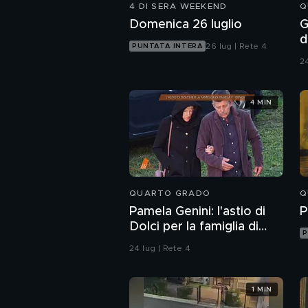
4 DI SERA WEEKEND
Q
Domenica 26 luglio
G
d
26 lug | Rete 4
PUNTATA INTERA
24
4 MIN
QUARTO GRADO
Q
Pamela Genini: l'astio di
P
Dolci per la famiglia di
P
Pamela
24 lug | Rete 4
1 MIN