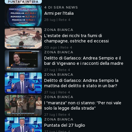
PUNTATA INTERA
4 DI SERA NEWS
Armi per l'Italia
28 lug | Rete 4
ZONA BIANCA
L'estate dei ricchi tra fiumi di
champagne, ostriche ed eccessi
03 ago | Rete 4
ZONA BIANCA
Delitto di Garlasco: Andrea Sempio e il
bar di Vigevano e i racconti della madre
27 lug | Rete 4
ZONA BIANCA
Delitto di Garlasco: Andrea Sempio la
mattina del delitto è stato in un bar?
27 lug | Rete 4
ZONA BIANCA
I "maranza" non ci stanno: "Per noi vale
solo la legge della strada"
27 lug | Rete 4
ZONA BIANCA
Puntata del 27 luglio
27 lug | Rete 4