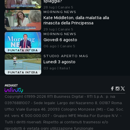
spiaggia?
28 lug | Canale 5
MORNING NEWS
Kate Middleton, dalla malattia alla
rinascita della Principessa
29 lug | Canale 5
MORNING NEWS
Giovedì 6 agosto
06 ago | Canale 5
PUNTATA INTERA
STUDIO APERTO MAG
Lunedì 3 agosto
03 ago | Italia 1
PUNTATA INTERA
Copyright ©1999-2026 RTI Business Digital - RTI S.p.A.: p. iva
03976881007 - Sede legale: Largo del Nazareno 8, 00187 Roma.
Uffici: Viale Europa 46, 20093 Cologno Monzese (MI) - Cap. Soc.
int. vers. € 500.000.007 - Gruppo MFE Media For Europe N.V. -
Tutti i diritti riservati. Rispetto ai contenuti trasmessi e/o
riprodotti è vietata ogni utilizzazione funzionale