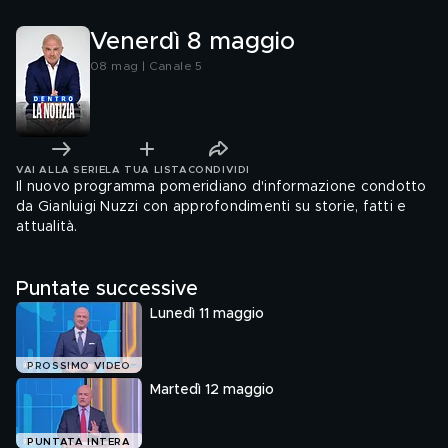
c'era"
Andrea
Venerdì 8 maggio
08 mag | Canale 5
VAI ALLA SERIE
LA TUA LISTA
CONDIVIDI
Il nuovo programma pomeridiano d'informazione condotto
da Gianluigi Nuzzi con approfondimenti su storie, fatti e
attualità.
Puntate successive
Lunedì 11 maggio
PROSSIMO VIDEO
Martedì 12 maggio
PUNTATA INTERA