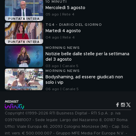
10 MINUTI
Mercoledì 5 agosto
05 ago | Rete 4
PUNTATA INTERA
TG4 - DIARIO DEL GIORNO
Martedì 4 agosto
04 ago | Rete 4
PUNTATA INTERA
MORNING NEWS
Notizie belle dalle stelle per la settimana
del 3 agosto
03 ago | Canale 5
MORNING NEWS
Bodyshaming, ad essere giudicati non
solo i vip
06 ago | Canale 5
Copyright ©1999-2026 RTI Business Digital - RTI S.p.A.: p. iva
03976881007 - Sede legale: Largo del Nazareno 8, 00187 Roma.
Uffici: Viale Europa 46, 20093 Cologno Monzese (MI) - Cap. Soc.
int. vers. € 500.000.007 - Gruppo MFE Media For Europe N.V. -