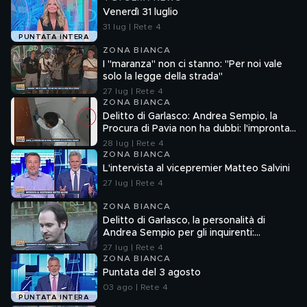
Venerdì 31 luglio
31 lug | Rete 4
PUNTATA INTERA
ZONA BIANCA
I "maranza" non ci stanno: "Per noi vale
solo la legge della strada"
27 lug | Rete 4
ZONA BIANCA
Delitto di Garlasco: Andrea Sempio, la
Procura di Pavia non ha dubbi: l'impronta
33 è la pistola fumante
28 lug | Rete 4
ZONA BIANCA
L'intervista al vicepremier Matteo Salvini
27 lug | Rete 4
ZONA BIANCA
Delitto di Garlasco, la personalità di
Andrea Sempio per gli inquirenti:
"Ossessionato e bugiardo"
27 lug | Rete 4
ZONA BIANCA
Puntata del 3 agosto
03 ago | Rete 4
PUNTATA INTERA