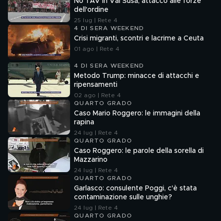
No TAV in Val Susa, attacco alle forze
dell'ordine
25 lug | Rete 4
4 DI SERA WEEKEND
Crisi migranti, scontri e lacrime a Ceuta
01 ago | Rete 4
4 DI SERA WEEKEND
Metodo Trump: minacce di attacchi e
ripensamenti
02 ago | Rete 4
QUARTO GRADO
Caso Mario Roggero: le immagini della
rapina
24 lug | Rete 4
QUARTO GRADO
Caso Roggero: le parole della sorella di
Mazzarino
24 lug | Rete 4
QUARTO GRADO
Garlasco: consulente Poggi, c'è stata
contaminazione sulle unghie?
24 lug | Rete 4
QUARTO GRADO