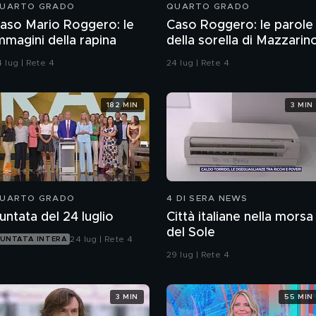
UARTO GRADO
QUARTO GRADO
aso Mario Roggero: le
Caso Roggero: le parole
mmagini della rapina
della sorella di Mazzarin
 lug | Rete 4
24 lug | Rete 4
182 MIN
3 MIN
UARTO GRADO
4 DI SERA NEWS
untata del 24 luglio
Città italiane nella morsa
del Sole
24 lug | Rete 4
UNTATA INTERA
29 lug | Rete 4
3 MIN
55 MIN