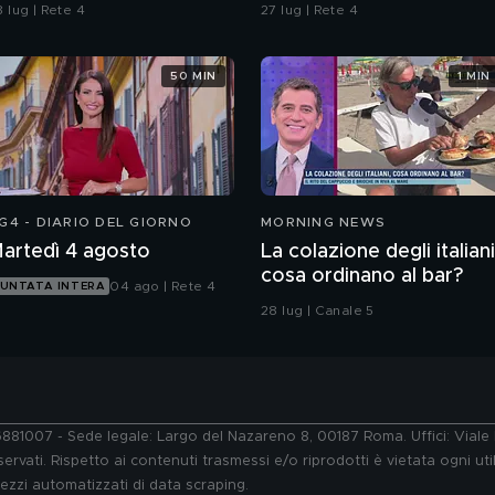
rocura di Pavia non ha
 lug | Rete 4
27 lug | Rete 4
ubbi: l'impronta 33 è la
istola fumante
50 MIN
1 MIN
G4 - DIARIO DEL GIORNO
MORNING NEWS
artedì 4 agosto
La colazione degli italiani
cosa ordinano al bar?
04 ago | Rete 4
UNTATA INTERA
28 lug | Canale 5
76881007 - Sede legale: Largo del Nazareno 8, 00187 Roma. Uffici: Vial
ervati. Rispetto ai contenuti trasmessi e/o riprodotti è vietata ogni uti
 mezzi automatizzati di data scraping.