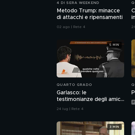
4 DI SERA WEEKEND
Q
Metodo Trump: minacce
C
di attacchi e ripensamenti
i
02 ago | Rete 4
24
5 MIN
QUARTO GRADO
Q
Garlasco: le
P
testimonianze degli amici
P
di Marco Poggi
24 lug | Rete 4
3 MIN