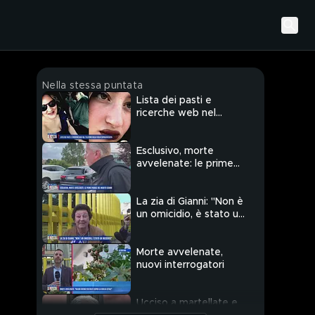
Nella stessa puntata
Lista dei pasti e
ricerche web nel
telefono della figlia
sopravvissuta
Esclusivo, morte
avvelenate: le prime
parole del marito
Gianni
La zia di Gianni: "Non è
un omicidio, è stato un
incidente"
Morte avvelenate,
nuovi interrogatori
Ucciso a martellate e