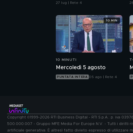
della strada"
P
27 lug | Rete 4
28
d
p
10 MIN
10 MINUTI
T
Mercoledì 5 agosto
M
05 ago | Rete 4
PUNTATA INTERA
P
Copyright ©1999-2026 RTI Business Digital - RTI S.p.A.: p. iva 039
500.000.007 - Gruppo MFE Media For Europe N.V. - Tutti i diritti ris
artificiale generativa. È altresì fatto divieto espresso di utilizzare