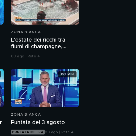
ZONA BIANCA
L'estate dei ricchi tra
fiumi di champagne,
ostriche ed eccessi
03 ago | Rete 4
153 MIN
ZONA BIANCA
r
Puntata del 3 agosto
03 ago | Rete 4
PUNTATA INTERA