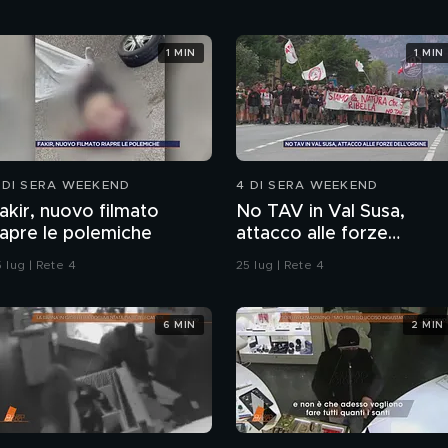
1 MIN
1 MIN
 DI SERA WEEKEND
4 DI SERA WEEKEND
akir, nuovo filmato
No TAV in Val Susa,
iapre le polemiche
attacco alle forze
dell'ordine
 lug | Rete 4
25 lug | Rete 4
6 MIN
2 MIN