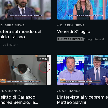
 DI SERA NEWS
4 DI SERA NEWS
ufera sul mondo del
Venerdì 31 luglio
alcio italiano
31 lug | Rete 4
PUNTATA INTERA
 lug | Rete 4
2 MIN
23 MIN
ONA BIANCA
ZONA BIANCA
elitto di Garlasco:
L'intervista al vicepremie
rea Sempio, la
Matteo Salvini