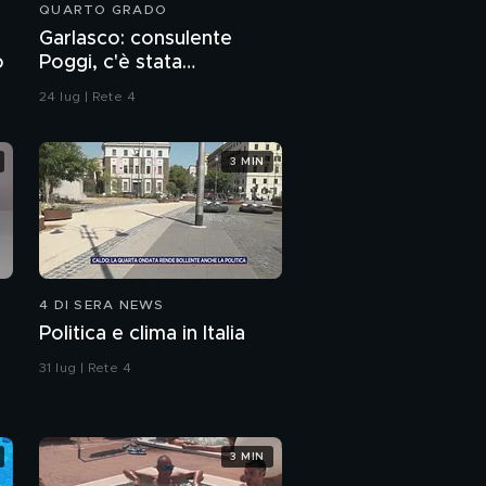
QUARTO GRADO
Garlasco: consulente
o
Poggi, c'è stata
contaminazione sulle
24 lug | Rete 4
unghie?
3 MIN
4 DI SERA NEWS
Politica e clima in Italia
31 lug | Rete 4
3 MIN