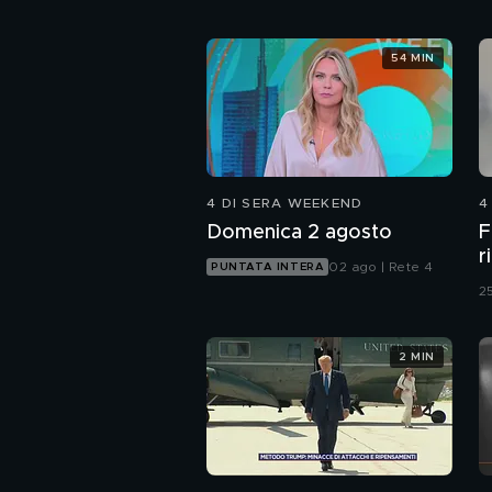
54 MIN
4 DI SERA WEEKEND
4
Domenica 2 agosto
F
r
02 ago | Rete 4
PUNTATA INTERA
25
2 MIN