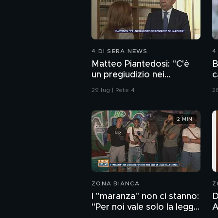
4 DI SERA NEWS
4
Matteo Piantedosi: "C'è
B
un pregiudizio nei
c
confronti della polizia"
29 lug | Rete 4
28
2 MIN
ZONA BIANCA
Z
I "maranza" non ci stanno:
D
"Per noi vale solo la legge
And