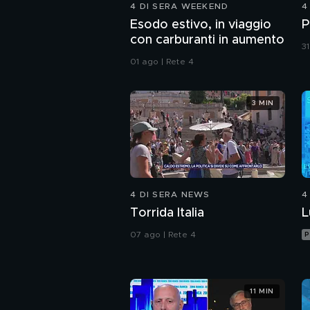
4 DI SERA WEEKEND
4
Esodo estivo, in viaggio
P
con carburanti in aumento
31
01 ago | Rete 4
3 MIN
4 DI SERA NEWS
4
Torrida Italia
L
07 ago | Rete 4
P
11 MIN