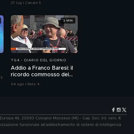
"Dentro la notizia"
27 lug | Canale 5
2 MIN
TG4 - DIARIO DEL GIORNO
Addio a Franco Baresi: il
ricordo commosso dei
 5
tifosi
04 ago | Rete 4
e Europa 46, 20093 Cologno Monzese (MI) - Cap. Soc. int. vers. €
lizzazione funzionale all'addestramento di sistemi di intelligenza