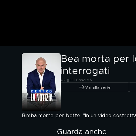
Bea morta per 
interrogati
02 giu | Canale 5
Vai alla serie
Bimba morte per botte: "In un video costrett
Guarda anche