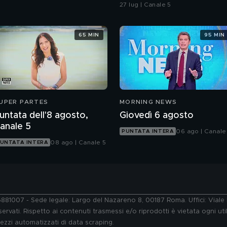
Beatrice
27 lug | Canale 5
65 MIN
95 MIN
UPER PARTES
MORNING NEWS
untata dell'8 agosto,
Giovedì 6 agosto
anale 5
06 ago | Canale
PUNTATA INTERA
08 ago | Canale 5
UNTATA INTERA
76881007 - Sede legale: Largo del Nazareno 8, 00187 Roma. Uffici: Vial
ervati. Rispetto ai contenuti trasmessi e/o riprodotti è vietata ogni uti
 mezzi automatizzati di data scraping.