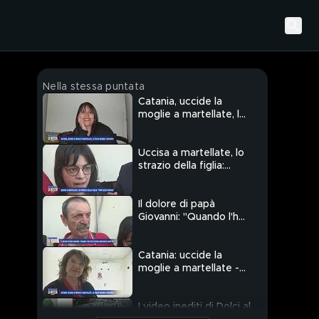
Nella stessa puntata
Catania, uccide la
moglie a martellate, la
figlia chiama i soccorsi
Uccisa a martellate, lo
strazio della figlia:
"Papà deve pagare"
Il dolore di papà
Giovanni: "Quando l'ho
vista a terra sono
morto anch'io"
Catania: uccide la
moglie a martellate -
Parla la dottoressa che
ha cercato di salvare la
donna
I video inediti di Dolci al