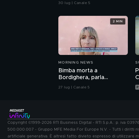
sera prima
30 lug | Canale 5
2 MIN
MORNING NEWS
S
Bimba morta a
P
Bordighera, parla
C
l'avvocato di Emanuel
27 lug | Canale 5
P
Iannuzzi
Copyright ©1999-2026 RTI Business Digital - RTI S.p.A.: p. iva 039
500.000.007 - Gruppo MFE Media For Europe N.V. - Tutti i diritti ris
artificiale generativa. È altresì fatto divieto espresso di utilizzare