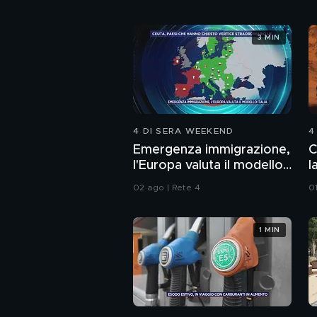
3 MIN
4 DI SERA WEEKEND
4
Emergenza immigrazione,
C
l'Europa valuta il modello
l
Italia
02 ago | Rete 4
0
1 MIN