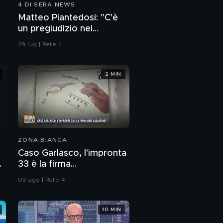
4 DI SERA NEWS
Santo
La festa delle ciliegie,
Matteo Piantedosi: "C'è
ecco l'oro rosso di
un pregiudizio nei
Conversano
confronti della polizia"
29 lug | Rete 4
2 MIN
ZONA BIANCA
Caso Garlasco, l'impronta
e
33 è la firma
dell'assassino?
03 ago | Rete 4
10 MIN