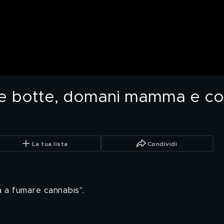
le botte, domani mamma e c
La tua lista
Condividi
a a fumare cannabis".