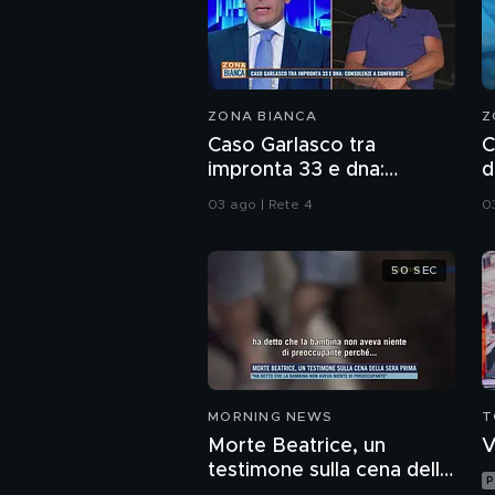
ZONA BIANCA
Z
Caso Garlasco tra
C
impronta 33 e dna:
d
consulenze a confronto
s
03 ago | Rete 4
0
50 SEC
MORNING NEWS
T
Morte Beatrice, un
V
testimone sulla cena della
P