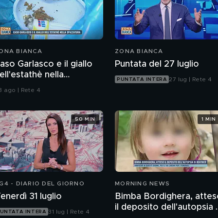
ONA BIANCA
ZONA BIANCA
aso Garlasco e il giallo
Puntata del 27 luglio
ell'estathè nella
27 lug | Rete 4
PUNTATA INTERA
pazzatura
3 ago | Rete 4
50 MIN
1 MIN
G4 - DIARIO DEL GIORNO
MORNING NEWS
enerdì 31 luglio
Bimba Bordighera, attes
il deposito dell'autopsia 
31 lug | Rete 4
UNTATA INTERA