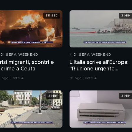
55 SEC
3 MIN
 DI SERA WEEKEND
4 DI SERA WEEKEND
risi migranti, scontri e
L'Italia scrive all'Europa:
acrime a Ceuta
"Riunione urgente
sull'immigrazione"
1 ago | Rete 4
01 ago | Rete 4
3 MIN
3 MIN