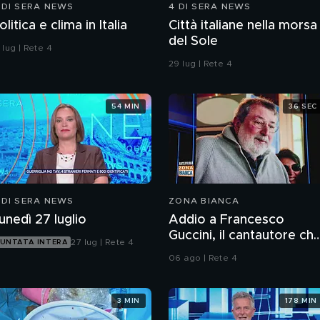
 DI SERA NEWS
4 DI SERA NEWS
olitica e clima in Italia
Città italiane nella morsa
del Sole
 lug | Rete 4
29 lug | Rete 4
54 MIN
36 SEC
 DI SERA NEWS
ZONA BIANCA
unedì 27 luglio
Addio a Francesco
Guccini, il cantautore ch
27 lug | Rete 4
UNTATA INTERA
ha raccontato l'Italia
06 ago | Rete 4
3 MIN
178 MIN