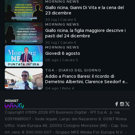
MORNING NEWS
Giallo ricina, Gianni Di Vita e la cena del
23 dicembre
30 lug | Canale 5
MORNING NEWS
Giallo ricina, la figlia maggiore descrive i
pasti del 24 dicembre
30 lug | Canale 5
MORNING NEWS
Giovedì 6 agosto
06 ago | Canale 5
PUNTATA INTERA
TG4 - DIARIO DEL GIORNO
Addio a Franco Baresi: il ricordo di
Demetrio Albertini, Clarence Seedorf e
Giovanni Galli
04 ago | Rete 4
Copyright ©1999-2026 RTI Business Digital - RTI S.p.A.: p. iva
03976881007 - Sede legale: Largo del Nazareno 8, 00187 Roma.
Uffici: Viale Europa 46, 20093 Cologno Monzese (MI) - Cap. Soc.
int. vers. € 500.000.007 - Gruppo MFE Media For Europe N.V. -