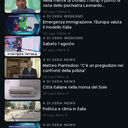
Nella mente di Donald Trump: il punto di
vista dello psichiatra Leonardo
Mendolicchio
02 ago | Rete 4
4 DI SERA WEEKEND
Emergenza immigrazione, l'Europa valuta
il modello Italia
02 ago | Rete 4
4 DI SERA WEEKEND
Sabato 1 agosto
01 ago | Rete 4
PUNTATA INTERA
4 DI SERA NEWS
Matteo Piantedosi: "C'è un pregiudizio nei
confronti della polizia"
29 lug | Rete 4
4 DI SERA NEWS
Città italiane nella morsa del Sole
29 lug | Rete 4
4 DI SERA NEWS
Politica e clima in Italia
31 lug | Rete 4
4 DI SERA NEWS