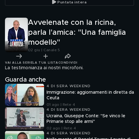
Puntata intera
anch'io"
Avvelenate con la ricina,
parla l'amica: "Una famiglia
modello"
02 giu | Canale 5
VAI ALLA SERIE
LA TUA LISTA
CONDIVIDI
La testimonianza ai nostri microfoni.
Guarda anche
4 DI SERA WEEKEND
Immigrazione: aggiornamenti in diretta da
Ceuta
01 ago | Rete 4
4 DI SERA WEEKEND
Ucraina, Giuseppe Conte: "Se vinco le
Primarie stop alle armi"
02 ago | Rete 4
4 DI SERA WEEKEND