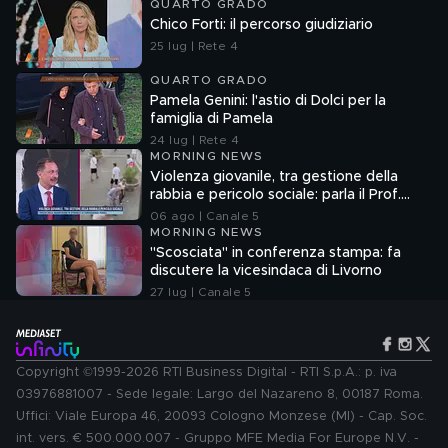
QUARTO GRADO
Chico Forti: il percorso giudiziario
25 lug | Rete 4
QUARTO GRADO
Pamela Genini: l'astio di Dolci per la
famiglia di Pamela
24 lug | Rete 4
MORNING NEWS
Violenza giovanile, tra gestione della
rabbia e pericolo sociale: parla il Prof.
Pierpaolo Limone
06 ago | Canale 5
MORNING NEWS
"Scosciata" in conferenza stampa: fa
discutere la vicesindaca di Livorno
27 lug | Canale 5
Copyright ©1999-2026 RTI Business Digital - RTI S.p.A.: p. iva
03976881007 - Sede legale: Largo del Nazareno 8, 00187 Roma.
Uffici: Viale Europa 46, 20093 Cologno Monzese (MI) - Cap. Soc.
int. vers. € 500.000.007 - Gruppo MFE Media For Europe N.V. -