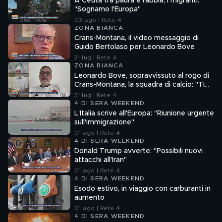
A Ceuta tra paura e rabbia, i migranti:
"Sognamo l'Europa"
03 ago | Rete 4
ZONA BIANCA
Crans-Montana, il video messaggio di
Guido Bertolaso per Leonardo Bove
31 lug | Rete 4
ZONA BIANCA
Leonardo Bove, sopravvissuto al rogo di
Crans-Montana, la squadra di calcio: "Ti
aspettiamo"
31 lug | Rete 4
4 DI SERA WEEKEND
L'Italia scrive all'Europa: "Riunione urgente
sull'immigrazione"
01 ago | Rete 4
4 DI SERA WEEKEND
Donald Trump avverte: "Possibili nuovi
attacchi all'Iran"
01 ago | Rete 4
4 DI SERA WEEKEND
Esodo estivo, in viaggio con carburanti in
aumento
01 ago | Rete 4
4 DI SERA WEEKEND