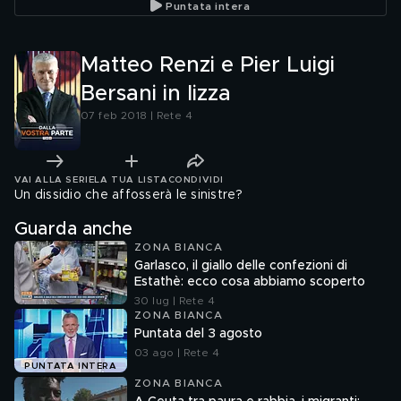
Puntata intera
Matteo Renzi e Pier Luigi
Bersani in lizza
07 feb 2018 | Rete 4
VAI ALLA SERIE
LA TUA LISTA
CONDIVIDI
Un dissidio che affosserà le sinistre?
Guarda anche
ZONA BIANCA
Garlasco, il giallo delle confezioni di
Estathè: ecco cosa abbiamo scoperto
30 lug | Rete 4
ZONA BIANCA
Puntata del 3 agosto
03 ago | Rete 4
PUNTATA INTERA
ZONA BIANCA