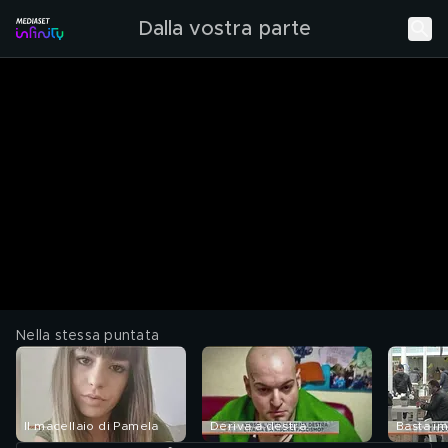
Dalla vostra parte
Nella stessa puntata
Il macellaio di Pamela
Deriva a destra
Basta im