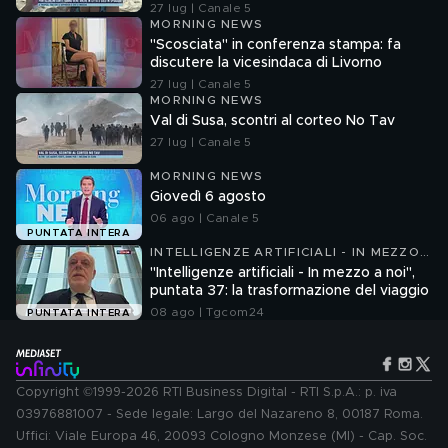
27 lug | Canale 5
MORNING NEWS
"Scosciata" in conferenza stampa: fa
discutere la vicesindaca di Livorno
27 lug | Canale 5
MORNING NEWS
Val di Susa, scontri al corteo No Tav
27 lug | Canale 5
MORNING NEWS
Giovedì 6 agosto
06 ago | Canale 5
PUNTATA INTERA
INTELLIGENZE ARTIFICIALI - IN MEZZO
A NOI
"Intelligenze artificiali - In mezzo a noi",
puntata 37: la trasformazione del viaggio
08 ago | Tgcom24
PUNTATA INTERA
Copyright ©1999-2026 RTI Business Digital - RTI S.p.A.: p. iva
03976881007 - Sede legale: Largo del Nazareno 8, 00187 Roma.
Uffici: Viale Europa 46, 20093 Cologno Monzese (MI) - Cap. Soc.