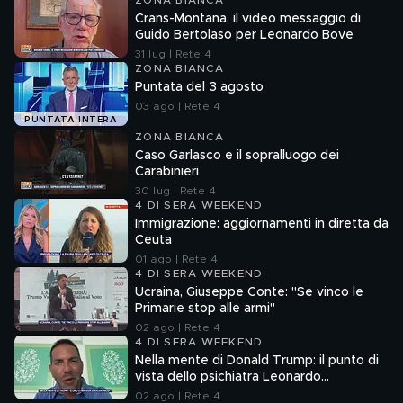
ZONA BIANCA
Crans-Montana, il video messaggio di
Guido Bertolaso per Leonardo Bove
31 lug | Rete 4
ZONA BIANCA
Puntata del 3 agosto
03 ago | Rete 4
PUNTATA INTERA
ZONA BIANCA
Caso Garlasco e il sopralluogo dei
Carabinieri
30 lug | Rete 4
4 DI SERA WEEKEND
Immigrazione: aggiornamenti in diretta da
Ceuta
01 ago | Rete 4
4 DI SERA WEEKEND
Ucraina, Giuseppe Conte: "Se vinco le
Primarie stop alle armi"
02 ago | Rete 4
4 DI SERA WEEKEND
Nella mente di Donald Trump: il punto di
vista dello psichiatra Leonardo
Mendolicchio
02 ago | Rete 4