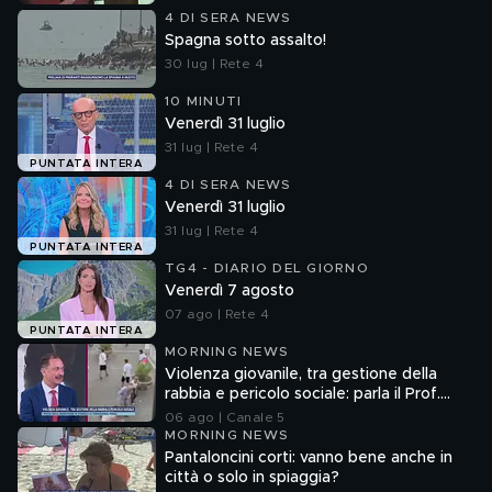
4 DI SERA NEWS
Spagna sotto assalto!
30 lug | Rete 4
10 MINUTI
Venerdì 31 luglio
31 lug | Rete 4
PUNTATA INTERA
4 DI SERA NEWS
Venerdì 31 luglio
31 lug | Rete 4
PUNTATA INTERA
TG4 - DIARIO DEL GIORNO
Venerdì 7 agosto
07 ago | Rete 4
PUNTATA INTERA
MORNING NEWS
Violenza giovanile, tra gestione della
rabbia e pericolo sociale: parla il Prof.
Pierpaolo Limone
06 ago | Canale 5
MORNING NEWS
Pantaloncini corti: vanno bene anche in
città o solo in spiaggia?