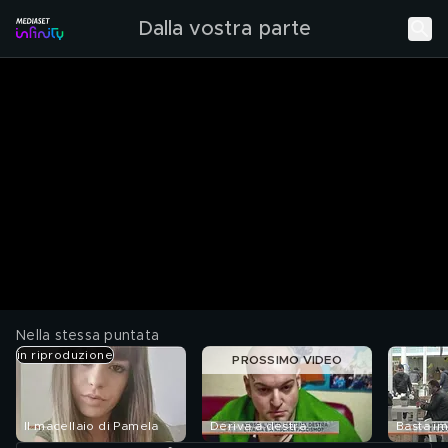
Dalla vostra parte
Nella stessa puntata
in riproduzione
PROSSIMO VIDEO
Il macellaio di Pamela
Deriva a destra
Basta im