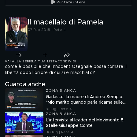
Puntata intera
Il macellaio di Pamela
07 feb 2018 | Rete 4
VAI ALLA SERIE
LA TUA LISTA
CONDIVIDI
come è possibile che Innocent Oseghale possa tornare il
libertà dopo l'orrore di cui si è macchiato?
Guarda anche
ZONA BIANCA
Garlasco, la madre di Andrea Sempio:
"Mio marito quando parla ricama sulle
cose"
31 lug | Rete 4
ZONA BIANCA
L'intervista al leader del Movimento 5
Stelle Giuseppe Conte
30 lug | Rete 4