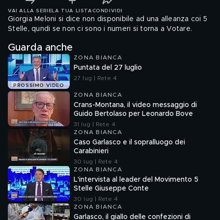
VAI ALLA SERIE
LA TUA LISTA
CONDIVIDI
Giorgia Meloni si dice non disponibile ad una alleanza coi 5
Stelle, qundi se non ci sono i numeri si torna a Votare.
Guarda anche
ZONA BIANCA
Puntata del 27 luglio
27 lug | Rete 4
PROSSIMO VIDEO
ZONA BIANCA
Crans-Montana, il video messaggio di
Guido Bertolaso per Leonardo Bove
31 lug | Rete 4
ZONA BIANCA
Caso Garlasco e il sopralluogo dei
Carabinieri
30 lug | Rete 4
ZONA BIANCA
L'intervista al leader del Movimento 5
Stelle Giuseppe Conte
30 lug | Rete 4
ZONA BIANCA
Garlasco, il giallo delle confezioni di