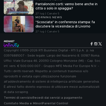
Pantaloncini corti: vanno bene anche in
città o solo in spiaggia?
27 lug | Canale 5
MORNING NEWS
"Scosciata" in conferenza stampa: fa
discutere la vicesindaca di Livorno
27 lug | Canale 5
Copyright ©1999-2026 RTI Business Digital - RTI S.p.A.: p. iva
03976881007 - Sede legale: Largo del Nazareno 8, 00187 Roma.
Uffici: Viale Europa 46, 20093 Cologno Monzese (MI) - Cap. Soc.
int. vers. € 500.000.007 - Gruppo MFE Media For Europe N.V. -
Tutti i diritti riservati. Rispetto ai contenuti trasmessi e/o
riprodotti è vietata ogni utilizzazione funzionale
all'addestramento di sistemi di intelligenza artificiale generativa.
È altresì fatto divieto espresso di utilizzare mezzi automatizzati
di data scraping.
Termini di servizio
Recedi dai servizi a pagamento
Comitato Media e Minori
Parental Control