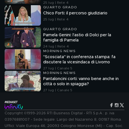
25 lug | Rete 4
QUARTO GRADO
Chico Forti: il percorso giudiziario
25 lug | Rete 4
QUARTO GRADO
Pamela Genini: l'astio di Dolci per la
famiglia di Pamela
24 lug | Rete 4
MORNING NEWS
"Scosciata" in conferenza stampa: fa
discutere la vicesindaca di Livorno
27 lug | Canale 5
MORNING NEWS
Pantaloncini corti: vanno bene anche in
città o solo in spiaggia?
27 lug | Canale 5
Copyright ©1999-2026 RTI Business Digital - RTI S.p.A.: p. iva
03976881007 - Sede legale: Largo del Nazareno 8, 00187 Roma.
Uffici: Viale Europa 46, 20093 Cologno Monzese (MI) - Cap. Soc.