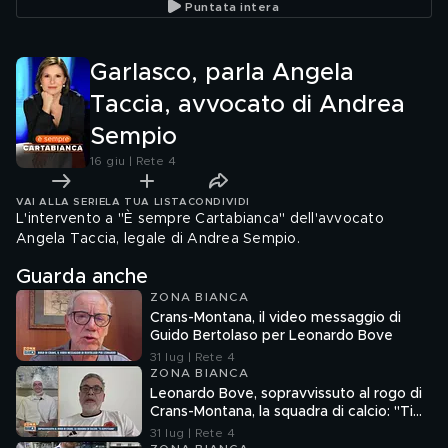
Puntata intera
Karima 
Garlasco, parla Angela
Taccia, avvocato di Andrea
Sempio
16 giu | Rete 4
VAI ALLA SERIE
LA TUA LISTA
CONDIVIDI
L'intervento a "È sempre Cartabianca" dell'avvocato
Angela Taccia, legale di Andrea Sempio.
Guarda anche
ZONA BIANCA
Crans-Montana, il video messaggio di
Guido Bertolaso per Leonardo Bove
31 lug | Rete 4
ZONA BIANCA
Leonardo Bove, sopravvissuto al rogo di
Crans-Montana, la squadra di calcio: "Ti
aspettiamo"
31 lug | Rete 4