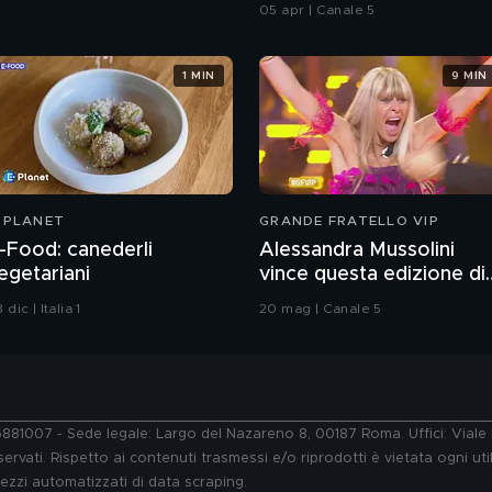
05 apr | Canale 5
1 MIN
9 MIN
-PLANET
GRANDE FRATELLO VIP
-Food: canederli
Alessandra Mussolini
egetariani
vince questa edizione di
Grande Fratello VIP
 dic | Italia 1
20 mag | Canale 5
76881007 - Sede legale: Largo del Nazareno 8, 00187 Roma. Uffici: Vial
ervati. Rispetto ai contenuti trasmessi e/o riprodotti è vietata ogni uti
 mezzi automatizzati di data scraping.