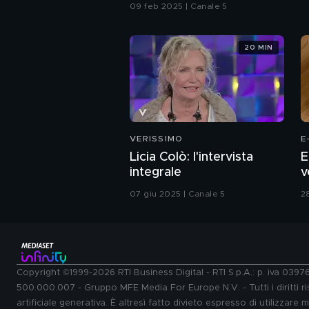
09 feb 2025 | Canale 5
20 MIN
VERISSIMO
E
Licia Colò: l'intervista
E
integrale
v
07 giu 2025 | Canale 5
28
Copyright ©1999-2026 RTI Business Digital - RTI S.p.A.: p. iva 039
500.000.007 - Gruppo MFE Media For Europe N.V. - Tutti i diritti ris
artificiale generativa. È altresì fatto divieto espresso di utilizzare