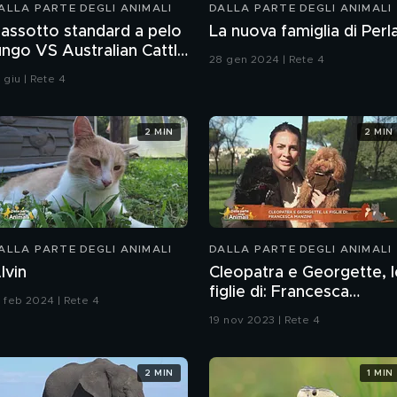
ALLA PARTE DEGLI ANIMALI
DALLA PARTE DEGLI ANIMALI
assotto standard a pelo
La nuova famiglia di Perl
ungo VS Australian Cattle
28 gen 2024 | Rete 4
og
 giu | Rete 4
2 MIN
2 MIN
ALLA PARTE DEGLI ANIMALI
DALLA PARTE DEGLI ANIMALI
lvin
Cleopatra e Georgette, l
figlie di: Francesca
8 feb 2024 | Rete 4
Manzini
19 nov 2023 | Rete 4
2 MIN
1 MIN