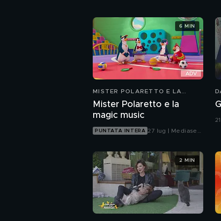
6 MIN
MISTER POLARETTO E LA
D
MAGIC MUSIC
Mister Polaretto e la
G
magic music
21
27 lug | Mediaset
PUNTATA INTERA
Infinity
2 MIN