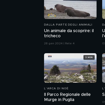
DALLA PARTE DEGLI ANIMALI
D
Un animale da scoprire: il
U
tricheco
l
28 gen 2024 | Rete 4
0
3 MIN
L'ARCA DI NOÈ
L
Il Parco Regionale delle
S
Murge in Puglia
0