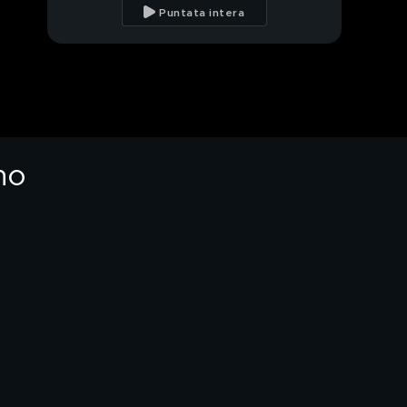
cane sia il miglior
Puntata intera
amico dell'uomo?
Bichon a poil frisè Vs
Volpino italiano
Clotilde cerca casa
no
I cuccioli del Cras
Barbagianni salvati dai
carabinieri
Volontari per amore
Regione Lombardia: il
polmone verde di