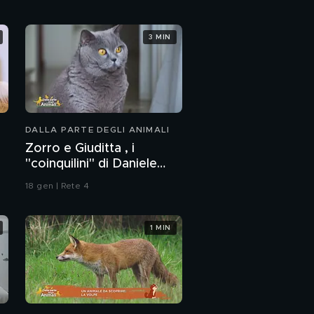
Milano
I simpatici Dumbo e
3 MIN
Bella
PROSSIMO VIDEO
La domanda di
Alessandro
DALLA PARTE DEGLI ANIMALI
Un animale da scoprire:
l'orca
Zorro e Giuditta , i
"coinquilini" di Daniele
Capezzone
Muffin, l'amore di Elena
18 gen | Rete 4
Morali
1 MIN
La micetta Lilly
Speedy News