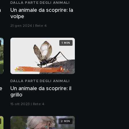
DALLA PARTE DEGLI ANIMALI
Due occhi per chi non
a
Un animale da scoprire: la
vede
volpe
21 gen 2024 | Rete 4
E' stata smarrita Tigre
1 MIN
Ciro e la voglia di
essere amato
Gli amici di Ambra
DALLA PARTE DEGLI ANIMALI
e
Un animale da scoprire: il
grillo
15 ott 2023 | Rete 4
2 MIN