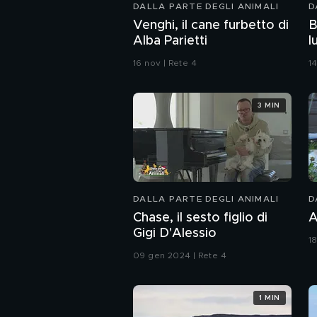
DALLA PARTE DEGLI ANIMALI
D
Venghi, il cane furbetto di
B
Alba Parietti
l
d
16 nov | Rete 4
14
3 MIN
DALLA PARTE DEGLI ANIMALI
D
Chase, il sesto figlio di
A
Gigi D'Alessio
1
09 gen 2024 | Rete 4
1 MIN